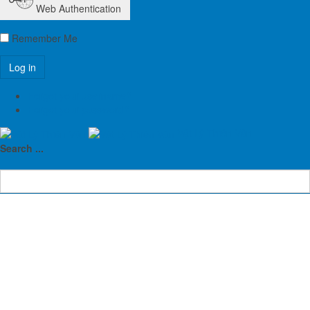
Web Authentication
Remember Me
Previous article: Ngày 13-14/12: Mưa sao băng Song Tử (Geminids)
Prev
Next article: Tối 08/12: Giao hội của Sao Thổ với Mặt Trăng
Next
Forgot your username?
Forgot your password?
Bài viết đang được quan tâm
Vật Lý Thiên Văn
Search ...
Google AdSense Purity Masthead