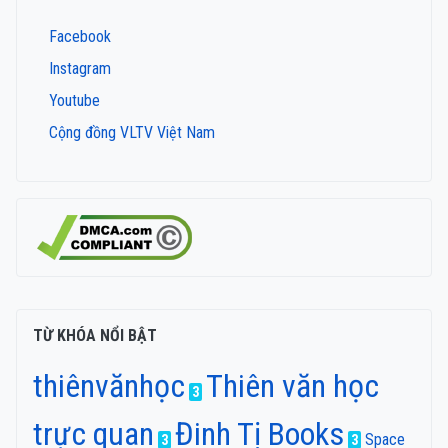
Facebook
Instagram
Youtube
Cộng đồng VLTV Việt Nam
TỪ KHÓA NỔI BẬT
thiênvănhọc
Thiên văn học
3
trực quan
Đinh Tị Books
Space
3
3