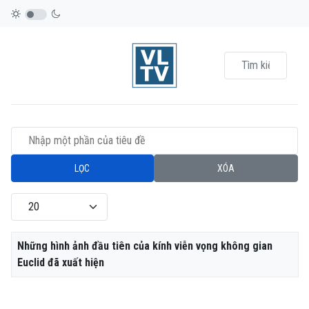
Nhập một phần của tiêu đề
LỌC
XÓA
Hiển thị #
Tiêu đề
Những hình ảnh đầu tiên của kính viễn vọng không gian
Euclid đã xuất hiện