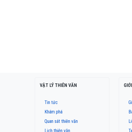
VẬT LÝ THIÊN VĂN
GIỚ
Tin tức
Gi
Khám phá
B
Quan sát thiên văn
L
Lịch thiên văn
T