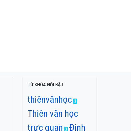
TỪ KHÓA NỔI BẬT
thiênvănhọc
3
Thiên văn học
trực quan
Đinh
3