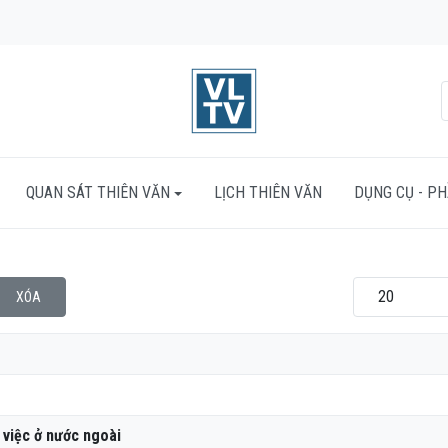
QUAN SÁT THIÊN VĂN
LỊCH THIÊN VĂN
DỤNG CỤ - P
Hiển thị #
XÓA
 việc ở nước ngoài