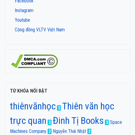
Facebook
Instagram
Youtube
Cộng đồng VLTV Việt Nam
TỪ KHÓA NỔI BẬT
thiênvănhọc
Thiên văn học
3
trực quan
Đinh Tị Books
Space
3
3
Machines Company
Nguyễn Thái Nhật
2
2