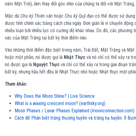
năm Mặt Trời), làm thay đổi góc nhìn của chúng ta đối với Mặt Trăng,
Mặc dù
Chu kỳ Thiên văn
hoặc
Chu kỳ Quỹ đạo
có thể được sử dụng t
được tính chính xác bằng cách chia ngày. Đơn giản là vì chuyển động 
nhiễu loạn bởi nhiều lực có cường độ khác nhau. Do đó, các phương tr
xác của Mặt Trăng tại bất kỳ thời điểm nào.
Vào những thời điểm đặc biệt trong năm, Trái Đất, Mặt Trăng và Mặt 
hoặc một phần, nó được gọi là
Nhật Thực
và nó chỉ có thể xảy ra tr
nó được gọi là
Nguyệt Thực
và chỉ có thể xảy ra trong giai đoạn tr
bất kỳ, nhưng hầu hết đều là Nhật Thực nhỏ hoặc Nhật thực một phầ
Tham khảo:
Why Does the Moon Shine? | Live Science
What is a waxing crescent moon? (earthsky.org)
Moon Phases / Lunar Phases Explained (moonconnection.com)
Cách để Phân biệt trăng thượng huyền và trăng hạ huyền: 9 Bướ