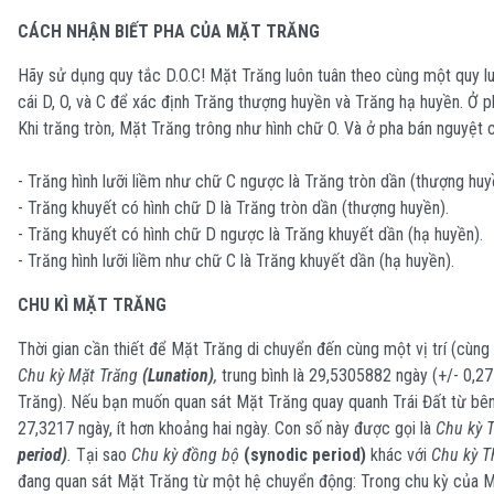
CÁCH NHẬN BIẾT PHA CỦA MẶT TRĂNG
Hãy sử dụng quy tắc D.O.C! Mặt Trăng luôn tuân theo cùng một quy l
cái D, O, và C để xác định Trăng thượng huyền và Trăng hạ huyền. Ở p
Khi trăng tròn, Mặt Trăng trông như hình chữ O. Và ở pha bán nguyệt 
- Trăng hình lưỡi liềm như chữ C ngược là Trăng tròn dần (thượng huy
- Trăng khuyết có hình chữ D là Trăng tròn dần (thượng huyền).
- Trăng khuyết có hình chữ D ngược là Trăng khuyết dần (hạ huyền).
- Trăng hình lưỡi liềm như chữ C là Trăng khuyết dần (hạ huyền).
CHU KÌ MẶT TRĂNG
Thời gian cần thiết để Mặt Trăng di chuyển đến cùng một vị trí (cùng 
Chu kỳ Mặt Trăng
(Lunation)
,
trung bình là 29,5305882 ngày (+/- 0,2
Trăng). Nếu bạn muốn quan sát Mặt Trăng quay quanh Trái Đất từ ​​bên 
27,3217 ngày, ít hơn khoảng hai ngày. Con số này được gọi là
Chu kỳ 
period)
.
Tại sao
Chu kỳ đồng bộ
(synodic period)
khác với
Chu kỳ T
đang quan sát Mặt Trăng từ một hệ chuyển động: Trong chu kỳ của Mặ