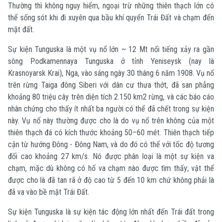
Thường thì không nguy hiểm, ngoại trừ những thiên thạch lớn có
thể sống sót khi đi xuyên qua bầu khí quyển Trái Đất và chạm đến
mặt đất.
Sự kiện Tunguska là một vụ nổ lớn ~ 12 Mt nổi tiếng xảy ra gần
sông Podkamennaya Tunguska ở tỉnh Yeniseysk (nay là
Krasnoyarsk Krai), Nga, vào sáng ngày 30 tháng 6 năm 1908. Vụ nổ
trên rừng Taiga đông Siberi với dân cư thưa thớt, đã san phẳng
khoảng 80 triệu cây trên diện tích 2.150 km
2
rừng, và các báo cáo
nhân chứng cho thấy ít nhất ba người có thể đã chết trong sự kiện
này. Vụ nổ này thường được cho là do vụ nổ trên không của một
thiên thạch đá có kích thước khoảng 50–60 mét. Thiên thạch tiếp
cận từ hướng Đông - Đông Nam, và do đó có thể với tốc độ tương
đối cao khoảng 27 km/s. Nó được phân loại là một sự kiện va
chạm, mặc dù không có hố va chạm nào được tìm thấy; vật thể
được cho là đã tan rã ở độ cao từ 5 đến 10 km chứ không phải là
đã va vào bề mặt Trái Đất.
Sự kiện Tunguska là sự kiện tác động lớn nhất đến Trái đất trong