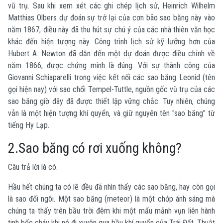
vũ trụ. Sau khi xem xét các ghi chép lịch sử, Heinrich Wilhelm
Matthias Olbers dự đoán sự trở lại của cơn bão sao băng này vào
năm 1867, điều này đã thu hút sự chú ý của các nhà thiên văn học
khác đến hiện tượng này. Công trình lịch sử kỹ lưỡng hơn của
Hubert A. Newton đã dẫn đến một dự đoán được điều chỉnh về
năm 1866, được chứng minh là đúng. Với sự thành công của
Giovanni Schiaparelli trong việc kết nối các sao băng Leonid (tên
gọi hiện nay) với sao chổi Tempel-Tuttle, nguồn gốc vũ trụ của các
sao băng giờ đây đã được thiết lập vững chắc. Tuy nhiên, chúng
vẫn là một hiện tượng khí quyển, và giữ nguyên tên "sao băng" từ
tiếng Hy Lạp.
2.Sao băng có rơi xuống không?
Câu trả lời là có.
Hầu hết chúng ta có lẽ đều đã nhìn thấy các sao băng, hay còn gọi
là sao đổi ngôi. Một sao băng (meteor) là một chớp ánh sáng mà
chúng ta thấy trên bầu trời đêm khi một mẩu mảnh vụn liên hành
tinh bốc cháy khi nó đi xuyên qua bầu khí quyển của Trái Đất. Thuật