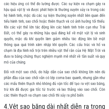
các hiệu ứng có thể đo lường được. Các sự kiện va chạm gây ra
hậu quả vật lý và được phát hiện là thường xuyên xảy ra trong các
hệ hành tinh, mặc dù các sự kiện thường xuyên nhất liên quan đến
tiểu hành tinh, sao chổi hoặc thiên thạch và có ảnh hưởng tối thiểu.
Khi các vật thể lớn tác động lên các hành tinh trên cạn như Trái
Đất, có thể gây ra những hậu quả đáng kể về mặt vật lý và sinh
quyển, mặc dù khí quyển làm giảm nhiều tác động lên bề mặt
thông qua quá trình xâm nhập khí quyển. Các cấu trúc và hố va
chạm là địa hình nổi trội trên nhiều vật thể rắn của Hệ Mặt Trời và
đưa ra bằng chứng thực nghiệm mạnh mẽ nhất về tần suất và quy
mô của chúng.
Đối với một sao chổi, do hấp dẫn của sao chổi không lớn nên dù
phần đầu của sao chổi vẫn có lớp coma bao quanh, nhưng gần như
các mẩu thiên thạch nhỏ không đủ vận tốc để tạo ra vệt sao băng,
trừ khi đã được gia tốc từ trước và lao thẳng vào sao chổi. Còn
các thiên thạch va chạm sao chổi thì xảy ra phổ biến.
4.Vệt sao băng dài nhất diễn ra trong