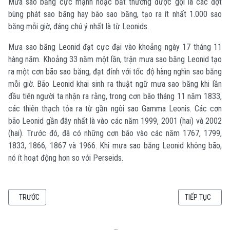
Mưa sao băng cực mạnh hoặc bất thường được gọi là các đợt
bùng phát sao băng hay bão sao băng, tạo ra ít nhất 1.000 sao
băng mỗi giờ, đáng chú ý nhất là từ Leonids.
Mưa sao băng Leonid đạt cực đại vào khoảng ngày 17 tháng 11
hàng năm. Khoảng 33 năm một lần, trận mưa sao băng Leonid tạo
ra một cơn bão sao băng, đạt đỉnh với tốc độ hàng nghìn sao băng
mỗi giờ. Bão Leonid khai sinh ra thuật ngữ mưa sao băng khi lần
đầu tiên người ta nhận ra rằng, trong cơn bão tháng 11 năm 1833,
các thiên thạch tỏa ra từ gần ngôi sao Gamma Leonis. Các cơn
bão Leonid gần đây nhất là vào các năm 1999, 2001 (hai) và 2002
(hai). Trước đó, đã có những cơn bão vào các năm 1767, 1799,
1833, 1866, 1867 và 1966. Khi mưa sao băng Leonid không bão,
nó ít hoạt động hơn so với Perseids.
BÀI VIẾT TRƯỚC: CỰC QUANG TỪNG BỊ LẠC TỚI VÙNG CẬN XÍCH ĐẠO 4100
BÀI VIẾT KẾ T
TRƯỚC
TIẾP TỤC