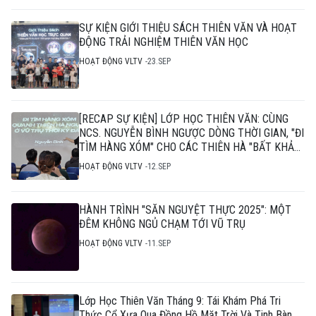
SỰ KIỆN GIỚI THIỆU SÁCH THIÊN VĂN VÀ HOẠT
ĐỘNG TRẢI NGHIỆM THIÊN VĂN HỌC
HOẠT ĐỘNG VLTV
23.SEP
[RECAP SỰ KIỆN] LỚP HỌC THIÊN VĂN: CÙNG
NCS. NGUYỄN BÌNH NGƯỢC DÒNG THỜI GIAN, "ĐI
TÌM HÀNG XÓM" CHO CÁC THIÊN HÀ "BẤT KHẢ
THI"
HOẠT ĐỘNG VLTV
12.SEP
HÀNH TRÌNH "SĂN NGUYỆT THỰC 2025": MỘT
ĐÊM KHÔNG NGỦ CHẠM TỚI VŨ TRỤ
HOẠT ĐỘNG VLTV
11.SEP
Lớp Học Thiên Văn Tháng 9: Tái Khám Phá Tri
Thức Cổ Xưa Qua Đồng Hồ Mặt Trời Và Tinh Bàn