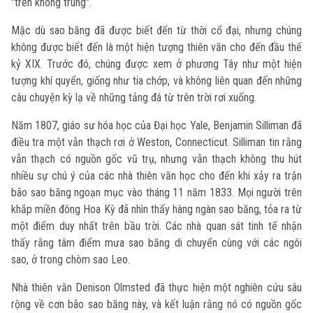
"trên không trung".
Mặc dù sao băng đã được biết đến từ thời cổ đại, nhưng chúng
không được biết đến là một hiện tượng thiên văn cho đến đầu thế
kỷ XIX. Trước đó, chúng được xem ở phương Tây như một hiện
tượng khí quyển, giống như tia chớp, và không liên quan đến những
câu chuyện kỳ lạ về những tảng đá từ trên trời rơi xuống.
Năm 1807, giáo sư hóa học của Đại học Yale, Benjamin Silliman đã
điều tra một vẫn thạch rơi ở Weston, Connecticut. Silliman tin rằng
vẫn thạch có nguồn gốc vũ trụ, nhưng vẫn thạch không thu hút
nhiều sự chú ý của các nhà thiên văn học cho đến khi xảy ra trận
bão sao băng ngoạn mục vào tháng 11 năm 1833. Mọi người trên
khắp miền đông Hoa Kỳ đã nhìn thấy hàng ngàn sao băng, tỏa ra từ
một điểm duy nhất trên bầu trời. Các nhà quan sát tinh tế nhận
thấy rằng tâm điểm mưa sao băng di chuyển cùng với các ngôi
sao, ở trong chòm sao Leo.
Nhà thiên văn Denison Olmsted đã thực hiện một nghiên cứu sâu
rộng về cơn bão sao băng này, và kết luận rằng nó có nguồn gốc