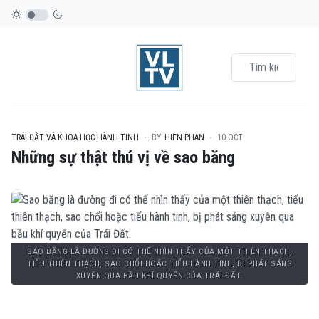
TRÁI ĐẤT VÀ KHOA HỌC HÀNH TINH
BY
HIEN PHAN
10.OCT
Những sự thật thú vị về sao băng
SAO BĂNG LÀ ĐƯỜNG ĐI CÓ THỂ NHÌN THẤY CỦA MỘT THIÊN THẠCH,
TIỂU THIÊN THẠCH, SAO CHỔI HOẶC TIỂU HÀNH TINH, BỊ PHÁT SÁNG
XUYÊN QUA BẦU KHÍ QUYỂN CỦA TRÁI ĐẤT.