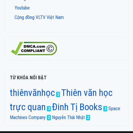
Youtube
Cộng đồng VLTV Việt Nam
TỪ KHÓA NỔI BẬT
thiênvănhọc
Thiên văn học
3
trực quan
Đinh Tị Books
Space
3
3
Machines Company
Nguyễn Thái Nhật
2
2