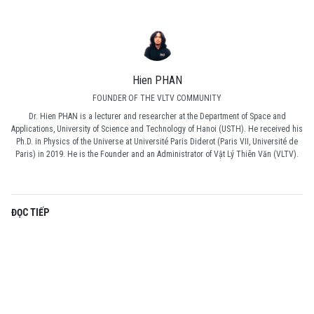
Hien PHAN
FOUNDER OF THE VLTV COMMUNITY
Dr. Hien PHAN is a lecturer and researcher at the Department of Space and
Applications, University of Science and Technology of Hanoi (USTH). He received his
Ph.D. in Physics of the Universe at Université Paris Diderot (Paris VII, Université de
Paris) in 2019. He is the Founder and an Administrator of Vật Lý Thiên Văn (VLTV).
ĐỌC TIẾP