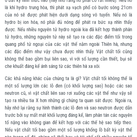
ở bất kỳ hình thức nào (hãy nhớ rằng nó phải có rất nhiều). Nếu nó
là khí hydro trung hòa, thì phát xạ vạch phổ có bước sóng 21cm
của nó sẽ được phát hiện dưới dạng sóng vô tuyến. Nếu nó là
hydro bị ion hóa, nó phải đủ nóng để phát ra bức xạ nhìn thấy
được. Nếu nhiều nguyên tử hydro ngoài kia đã kết hợp thành phân
tử hydro, những nguyên tử này sẽ tạo ra các đặc điểm tối trong
quang phổ tử ngoại của các vật thể nằm ngoài Thiên hà, nhưng
các đặc điểm như vậy chưa được nhìn thấy. Vật chất tối cũng
không thể bao gồm bụi liên sao, vì với số lượng cần thiết, bụi sẽ
che khuất đáng kể ánh sáng từ các thiên hà xa xôi.
Các khả năng khác của chúng ta là gì? Vật chất tối không thể là
một số lượng lớn các lỗ đen (có khối lượng sao) hoặc các sao
neutron cũ, vì vật chất liên sao rơi xuống các vật thể như vậy sẽ
tạo ra nhiều tia X hơn những gì chúng ta quan sát được. Ngoài ra,
hãy nhớ lại rằng sự hình thành các lỗ đen và sao neutron được dẫn
trước bởi sự mất mát khối lượng đáng kể, làm phân tán các nguyên
tố nặng vào không gian để kết hợp với các thế hệ sao tiếp theo.
Nếu vật chất tối bao gồm một số lượng khổng lồ bất kỳ vật thể