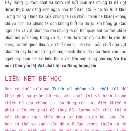
Hãy dừng lại một chút và xem xét kết luận mà chúng ta đã đạt
được thực sự đáng kinh ngạc như thế nào. Có lẽ có tới 95% khối
lượng trong Thiên hà của chúng ta (và nhiều thiên hà khác) không
chỉ vô hình mà chúng ta còn không biết nó được làm bằng gì. Các
ngôi sao và vật chất thô mà chúng ta có thể quan sát có thể chỉ là
phần nổi của tảng băng vũ trụ; bên dưới tất cả có thể là vấn đề
khác, có thể quen thuộc, có thể mới lạ. Tìm hiểu bản chất của vật
chất tối này là một trong những thách thức lớn của thiên văn học
ngày nay; bạn sẽ tìm hiểu thêm về điều này trong chương
Vũ trụ
của (Chủ yếu là) Vật chất tối và Năng lượng tối
.
LIÊN KẾT ĐỂ HỌC
Bạn có thể sử dụng
Trình mô phỏng vật chất tối
để
khám phá sự phân bố của vật chất tối vô hình trong
thiên hà của chúng ta. Sử dụng các nút điều khiển ở
phía trên bên phải để thay đổi lượng vật chất tối ở
các khoảng cách khác nhau từ tâm thiên hà. Sau đó,
bạn có thể so sánh tốc độ quỹ đạo trong thiên hà mô
phỏng của mình với tốc độ quỹ đạo đo được trong Ngân