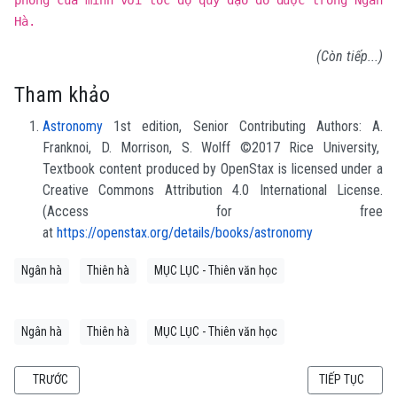
Hà.
(Còn tiếp...)
Tham khảo
Astronomy
1st edition, Senior Contributing Authors: A.
Franknoi, D. Morrison, S. Wolff ©2017 Rice University,
Textbook content produced by OpenStax is licensed under a
Creative Commons Attribution 4.0 International License.
(Access for free
at
https://openstax.org/details/books/astronomy
Ngân hà
Thiên hà
MỤC LỤC - Thiên văn học
Ngân hà
Thiên hà
MỤC LỤC - Thiên văn học
BÀI VIẾT TRƯỚC: THIÊN VĂN HỌC (25.4) TRUNG TÂM CỦA THIÊN HÀ NGÂN 
BÀI VIẾT KẾ TI
TRƯỚC
TIẾP TỤC