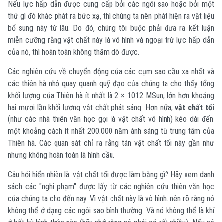
Nếu lực hấp dẫn được cung cấp bởi các ngôi sao hoặc bởi một
thứ gì đó khác phát ra bức xạ, thì chúng ta nên phát hiện ra vật liệu
bổ sung này từ lâu. Do đó, chúng tôi buộc phải đưa ra kết luận
miễn cưỡng rằng vật chất này là vô hình và ngoại trừ lực hấp dẫn
của nó, thì hoàn toàn không thăm dò được.
Các nghiên cứu về chuyển động của các cụm sao cầu xa nhất và
các thiên hà nhỏ quay quanh quỹ đạo của chúng ta cho thấy tổng
khối lượng của Thiên hà ít nhất là 2 × 10
12
M
Sun
, lớn hơn khoảng
hai mươi lần khối lượng vật chất phát sáng. Hơn nữa,
vật chất tối
(như các nhà thiên văn học gọi là vật chất vô hình) kéo dài đến
một khoảng cách ít nhất 200.000 năm ánh sáng từ trung tâm của
Thiên hà. Các quan sát chỉ ra rằng tán vật chất tối này gần như
nhưng không hoàn toàn là hình cầu.
Câu hỏi hiển nhiên là: vật chất tối được làm bằng gì? Hãy xem danh
sách các "nghi phạm" được lấy từ các nghiên cứu thiên văn học
của chúng ta cho đến nay. Vì vật chất này là vô hình, nên rõ ràng nó
không thể ở dạng các ngôi sao bình thường. Và nó không thể là khí