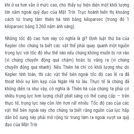
khí ở xa hơn vẫn ở mức cao, cho thấy sự hiện diện một khối lượng
lớn nằm ngoài quỹ đạo của Mặt Trời. Trục hoành hiển thị khoảng
cách từ trung tâm thiên hà tính bằng kiloparsec (trong đó 1
kiloparsec bằng 3.260 năm ánh sáng).
Những tốc độ cao hơn này có nghĩa là gì? Định luật thứ ba của
Kepler cho chúng ta biết các vật thể phải quay quanh một nguồn
trọng lực với tốc độ như thế nào nếu chúng không muốn bị rơi vào
(vì chúng chuyển động quá chậm) hoặc bị văng ra (vì chúng
chuyển động quá nhanh). Nếu Thiên hà chỉ có khối lượng như do
Kepler tính toán, thì các vật thể bên ngoài tốc độ cao lẽ ra đã
thoát khỏi sự kìm kẹp của Ngân Hà từ lâu. Thực tế là chúng đã
không diễn ra như vậy, có nghĩa là Thiên hà của chúng ta phải có
nhiều trọng lực hơn lượng chất phát sáng có thể cung cấp — trên
thực tế, trọng lực này còn
lớn hơn rất nhiều
. Tốc độ cao của các
vật thể bên ngoài này cho chúng ta biết rằng nguồn của lực hấp
dẫn bổ sung này phải mở rộng từ trung tâm ra ngoài vượt xa quỹ
đạo của Mặt Trời.