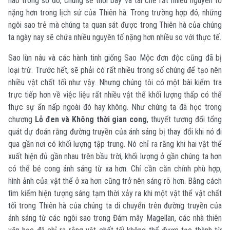
nào trong số đó, chúng sẽ thổi bay và tái chế rất nhiều nguyên tố
nặng hơn trong lịch sử của Thiên hà. Trong trường hợp đó, những
ngôi sao trẻ mà chúng ta quan sát được trong Thiên hà của chúng
ta ngày nay sẽ chứa nhiều nguyên tố nặng hơn nhiều so với thực tế.
Sao lùn nâu và các hành tinh giống Sao Mộc đơn độc cũng đã bị
loại trừ. Trước hết, sẽ phải có rất nhiều trong số chúng để tạo nên
nhiều vật chất tối như vậy. Nhưng chúng tôi có một bài kiểm tra
trực tiếp hơn về việc liệu rất nhiều vật thể khối lượng thấp có thể
thực sự ẩn nấp ngoài đó hay không. Như chúng ta đã học trong
chương
Lỗ đen và Không thời gian cong
, thuyết tương đối tổng
quát dự đoán rằng đường truyền của ánh sáng bị thay đổi khi nó đi
qua gần nơi có khối lượng tập trung. Nó chỉ ra rằng khi hai vật thể
xuất hiện đủ gần nhau trên bầu trời, khối lượng ở gần chúng ta hơn
có thể bẻ cong ánh sáng từ xa hơn. Chỉ cần căn chỉnh phù hợp,
hình ảnh của vật thể ở xa hơn cũng trở nên sáng rõ hơn. Bằng cách
tìm kiếm hiện tượng sáng tạm thời xảy ra khi một vật thể vật chất
tối trong Thiên hà của chúng ta di chuyển trên đường truyền của
ánh sáng từ các ngôi sao trong Đám mây Magellan, các nhà thiên