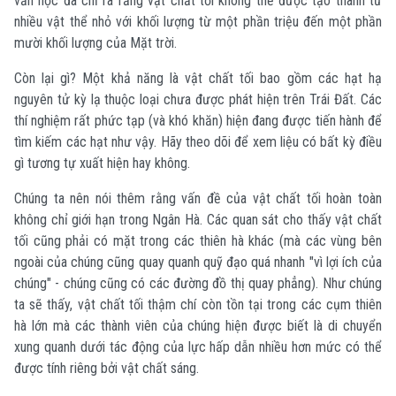
văn học đã chỉ ra rằng vật chất tối không thể được tạo thành từ
nhiều vật thể nhỏ với khối lượng từ một phần triệu đến một phần
mười khối lượng của Mặt trời.
Còn lại gì? Một khả năng là vật chất tối bao gồm các hạt hạ
nguyên tử kỳ lạ thuộc loại chưa được phát hiện trên Trái Đất. Các
thí nghiệm rất phức tạp (và khó khăn) hiện đang được tiến hành để
tìm kiếm các hạt như vậy. Hãy theo dõi để xem liệu có bất kỳ điều
gì tương tự xuất hiện hay không.
Chúng ta nên nói thêm rằng vấn đề của vật chất tối hoàn toàn
không chỉ giới hạn trong Ngân Hà. Các quan sát cho thấy vật chất
tối cũng phải có mặt trong các thiên hà khác (mà các vùng bên
ngoài của chúng cũng quay quanh quỹ đạo quá nhanh "vì lợi ích của
chúng" - chúng cũng có các đường đồ thị quay phẳng). Như chúng
ta sẽ thấy, vật chất tối thậm chí còn tồn tại trong các cụm thiên
hà lớn mà các thành viên của chúng hiện được biết là di chuyển
xung quanh dưới tác động của lực hấp dẫn nhiều hơn mức có thể
được tính riêng bởi vật chất sáng.