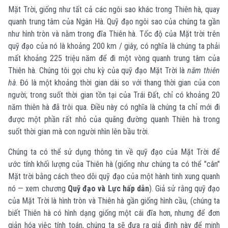
Mặt Trời, giống như tất cả các ngôi sao khác trong Thiên hà, quay
quanh trung tâm của Ngân Hà. Quỹ đạo ngôi sao của chúng ta gần
như hình tròn và nằm trong đĩa Thiên hà. Tốc độ của Mặt trời trên
quỹ đạo của nó là khoảng 200 km / giây, có nghĩa là chúng ta phải
mất khoảng 225 triệu năm để đi một vòng quanh trung tâm của
Thiên hà. Chúng tôi gọi chu kỳ của quỹ đạo Mặt Trời là
năm thiên
hà
. Đó là một khoảng thời gian dài so với thang thời gian của con
người; trong suốt thời gian tồn tại của Trái Đất, chỉ có khoảng 20
năm thiên hà đã trôi qua. Điều này có nghĩa là chúng ta chỉ mới đi
được một phần rất nhỏ của quãng đường quanh Thiên hà trong
suốt thời gian mà con người nhìn lên bầu trời.
Chúng ta có thể sử dụng thông tin về quỹ đạo của Mặt Trời để
ước tính khối lượng của Thiên hà (giống như chúng ta có thể "cân"
Mặt trời bằng cách theo dõi quỹ đạo của một hành tinh xung quanh
nó — xem chương
Quỹ đạo và Lực hấp dẫn
). Giả sử rằng quỹ đạo
của Mặt Trời là hình tròn và Thiên hà gần giống hình cầu, (chúng ta
biết Thiên hà có hình dạng giống một cái đĩa hơn, nhưng để đơn
giản hóa việc tính toán, chúng ta sẽ đưa ra giả định này để minh