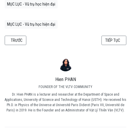
MỤC LỤC - Vũ trụ học hiện đại
MỤC LỤC - Vũ trụ học hiện đại
BÀI VIẾT TRƯỚC: VŨ TRỤ ĐANG GIÃN NỞ CỦA CHÚNG TA: TUỔI, LỊCH SỬ V
BÀI VIẾT KẾ TI
TRƯỚC
TIẾP TỤC
Hien PHAN
FOUNDER OF THE VLTV COMMUNITY
Dr. Hien PHAN is a lecturer and researcher at the Department of Space and
Applications, University of Science and Technology of Hanoi (USTH). He received his
Ph.D. in Physics of the Universe at Université Paris Diderot (Paris VII, Université de
Paris) in 2019. He is the Founder and an Administrator of Vật Lý Thiên Văn (VLTV).