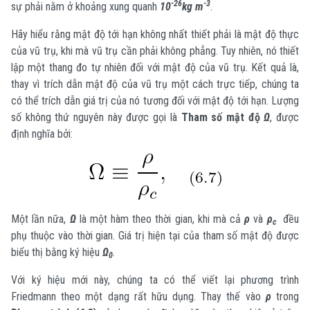
-26
-3
sự phải nằm ở khoảng xung quanh
10
kg m
.
Hãy hiểu rằng mật độ tới hạn không nhất thiết phải là mật độ thực
của vũ trụ, khi mà vũ trụ cần phải không phẳng. Tuy nhiên, nó thiết
lập một thang đo tự nhiên đối với mật độ của vũ trụ. Kết quả là,
thay vì trích dẫn mật độ của vũ trụ một cách trực tiếp, chúng ta
có thể trích dẫn giá trị của nó tương đối với mật độ tới hạn. Lượng
số không thứ nguyên này được gọi là
Tham số mật độ
Ω
, được
định nghĩa bởi:
Một lần nữa,
Ω
là một hàm theo thời gian, khi mà cả
ρ
và
ρ
đều
c
phụ thuộc vào thời gian. Giá trị hiện tại của tham số mật độ được
biểu thị bằng ký hiệu
Ω
.
0
Với ký hiệu mới này, chúng ta có thể viết lại phương trình
Friedmann theo một dạng rất hữu dụng. Thay thế vào
ρ
trong