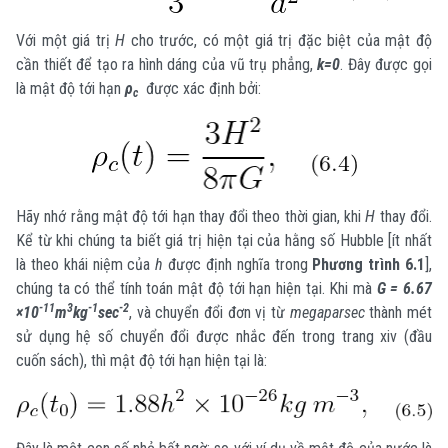
Với một giá trị
H
cho trước, có một giá trị đặc biệt của mật độ
cần thiết để tạo ra hình dáng của vũ trụ phẳng,
k=0
. Đây được gọi
là mật độ tới hạn
ρ
được xác định bởi:
c
Hãy nhớ rằng mật độ tới hạn thay đổi theo thời gian, khi
H
thay đổi.
Kể từ khi chúng ta biết giá trị hiện tại của hằng số Hubble [ít nhất
là theo khái niệm của
h
được định nghĩa trong
Phương trình 6.1
],
chúng ta có thể tính toán mật độ tới hạn hiện tại. Khi mà
G = 6.67
-11
3
-1
-2
×10
m
kg
sec
, và chuyển đổi đơn vị từ
megaparsec
thành mét
sử dụng hệ số chuyển đổi được nhắc đến trong trang xiv (đầu
cuốn sách), thì mật độ tới hạn hiện tại là: