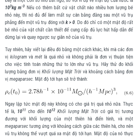
Đây là một con số nhỏ bất ngờ; so với ví dụ về mật độ của nước là
3
-3
10
kg m
Nếu có thêm bất cứ vật chất nào nhiều hơn lượng bé
nhỏ này, thì nó đủ để làm mất sự cân bằng đằng sau một vũ trụ
phẳng đến một vũ trụ đóng với
k > 0
. Do đó chỉ có một mật độ rất
bé nhỏ của vật chất cần thiết để cung cấp đủ lực hút hấp dẫn để
dừng lại và quay ngược sự giãn nở của vũ trụ.
Tuy nhiên, hãy viết lại điều đó bằng một cách khác, khi mà các đơn
vị
kilogram
và
mét
là quá nhỏ và không phải là đơn vị thuận tiện
cho việc tính toán những thứ to lớn như vũ trụ. Hãy thử đo khối
lượng bằng đơn vị
Khối lượng Mặt Trời
và khoảng cách bằng đơn
vị
megaparsec
. Mật độ tới hạn sẽ trở thành:
Ngay lập tức mật độ này không có cho giá trị quá nhỏ nữa. Thực
11
12
tế là,
10
cho đến
10
Khối lượng Mặt Trời
có giá trị tương
đương với khối lượng của một thiên hà điển hình, và một
megaparsec
tương ứng với khoảng cách giữa các thiên hà, cho nên
vũ trụ không thể vượt quá xa mật độ tới hạn. Mật độ của nó thực