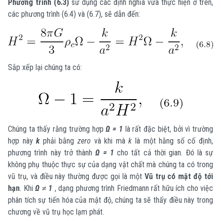
Phương trình (6.3)
sử dụng các định nghĩa vừa thực hiện ở trên,
các phương trình (6.4) và (6.7), sẽ dẫn đến:
Sắp xếp lại chúng ta có:
Chúng ta thấy rằng trường hợp
Ω = 1
là rất đặc biệt, bởi vì trường
hợp này
k
phải bằng
zero
và khi mà
k
là một hằng số cố định,
phương trình này trở thành
Ω = 1
cho tất cả thời gian. Đó là sự
không phụ thuộc thực sự của dạng vật chất mà chúng ta có trong
vũ trụ, và điều này thường được gọi là một
Vũ trụ có mật độ tới
hạn
. Khi
Ω ≠ 1
, dạng phương trình Friedmann rất hữu ích cho việc
phân tích sự tiến hóa của mật độ, chúng ta sẽ thấy điều này trong
chương về vũ trụ học lạm phát.