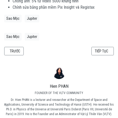
Chồng ảnh: 5% từ video 5000 khung hình
Chỉnh sửa bằng phần mềm Pix Insight và Registax
Sao Mộc
Jupiter
Sao Mộc
Jupiter
BÀI VIẾT TRƯỚC: NHỮNG HÌNH ẢNH ĐẦU TIÊN CỦA KÍNH VIỄN VỌNG KHÔNG 
BÀI VIẾT KẾ TI
TRƯỚC
TIẾP TỤC
Hien PHAN
FOUNDER OF THE VLTV COMMUNITY
Dr. Hien PHAN is a lecturer and researcher at the Department of Space and
Applications, University of Science and Technology of Hanoi (USTH). He received his
Ph.D. in Physics of the Universe at Université Paris Diderot (Paris VII, Université de
Paris) in 2019. He is the Founder and an Administrator of Vật Lý Thiên Văn (VLTV).