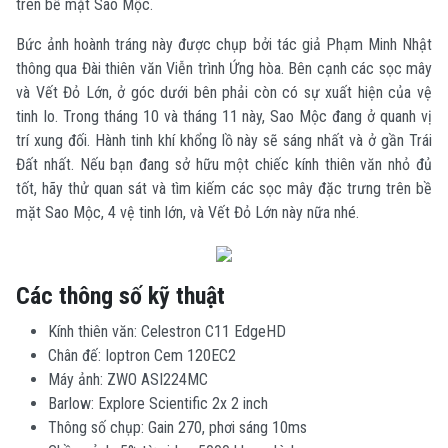
trên bề mặt Sao Mộc.
Bức ảnh hoành tráng này được chụp bởi tác giả Phạm Minh Nhật
thông qua Đài thiên văn Viễn trình Ứng hòa. Bên cạnh các sọc mây
và Vết Đỏ Lớn, ở góc dưới bên phải còn có sự xuất hiện của vệ
tinh Io. Trong tháng 10 và tháng 11 này, Sao Mộc đang ở quanh vị
trí xung đối. Hành tinh khí khổng lồ này sẽ sáng nhất và ở gần Trái
Đất nhất. Nếu bạn đang sở hữu một chiếc kính thiên văn nhỏ đủ
tốt, hãy thử quan sát và tìm kiếm các sọc mây đặc trưng trên bề
mặt Sao Mộc, 4 vệ tinh lớn, và Vết Đỏ Lớn này nữa nhé.
Các thông số kỹ thuật
Kính thiên văn: Celestron C11 EdgeHD
Chân đế: Ioptron Cem 120EC2
Máy ảnh: ZWO ASI224MC
Barlow: Explore Scientific 2x 2 inch
Thông số chụp: Gain 270, phơi sáng 10ms