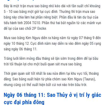
Đây là một trận mưa sao băng nhỏ kéo dài với tần suất chỉ khoảng
5 - 10 sao băng một giờ tại cực đỉnh. Thường thì trận mưa sao
băng này chia làm hai phần riêng biệt. Phần đầu là tàn dư bụi của
tiểu hành tinh 2004 TG10. Phần thứ hai bắt nguồn từ các mảnh vụn
để lại của sao chổi 2P Encke.
Mưa sao băng Kim Ngưu diễn ra hằng năm từ ngày 07 tháng 9 đến
ngày 10 tháng 12. Cực đỉnh năm nay diễn ra vào đêm ngày 05 rạng
sáng ngày 06 tháng 11.
Trăng lưỡi liềm mỏng đầu tháng sẽ lặn sớm trong đêm để lại bầu
trời tối thuận lợi cho một buổi quan sát mưa sao băng.
Thời gian quan sát tốt nhất là sau nửa đêm tại khu vực tối, thoáng
đãng. Sao băng xuất hiện từ phía chòm sao Kim Ngưu (Taurus),
nhưng cũng có thể xuất hiện bất cứ nơi nào trên bầu trời.
Ngày 06 tháng 11: Sao Thủy ở vị trí ly giác
cực đại phía đông