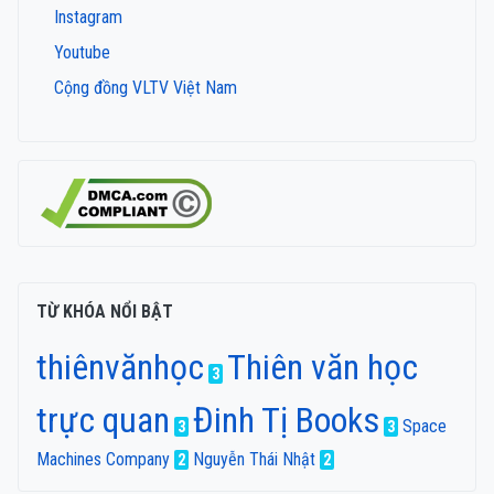
Instagram
Youtube
Cộng đồng VLTV Việt Nam
TỪ KHÓA NỔI BẬT
thiênvănhọc
Thiên văn học
3
trực quan
Đinh Tị Books
Space
3
3
Machines Company
Nguyễn Thái Nhật
2
2