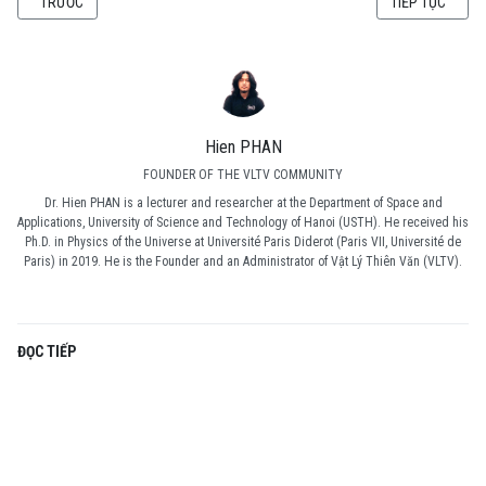
BÀI VIẾT TRƯỚC: CÁC SỰ KIỆN THIÊN VĂN HỌC ĐÁNG CHÚ Ý TRONG THÁNG
BÀI VIẾT KẾ TI
TRƯỚC
TIẾP TỤC
Hien PHAN
FOUNDER OF THE VLTV COMMUNITY
Dr. Hien PHAN is a lecturer and researcher at the Department of Space and
Applications, University of Science and Technology of Hanoi (USTH). He received his
Ph.D. in Physics of the Universe at Université Paris Diderot (Paris VII, Université de
Paris) in 2019. He is the Founder and an Administrator of Vật Lý Thiên Văn (VLTV).
ĐỌC TIẾP