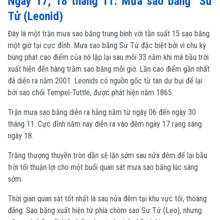
Ngày 17, 18 tháng 11: Mưa sao băng Sư
Tử (Leonid)
Đây là một trận mưa sao băng trung bình với tần suất 15 sao băng
một giờ tại cực đỉnh. Mưa sao băng Sư Tử đặc biệt bởi vì chu kỳ
bùng phát cao điểm của nó lặp lại sau mỗi 33 năm khi mà bầu trời
xuất hiện đến hàng trăm sao băng mỗi giờ. Lần cao điểm gần nhất
đã diễn ra năm 2001. Leonids có nguồn gốc từ tàn dư bụi để lại
bởi sao chổi Tempel-Tuttle, được phát hiện năm 1865.
Trận mưa sao băng diễn ra hằng năm từ ngày 06 đến ngày 30
tháng 11. Cực đỉnh năm nay diễn ra vào đêm ngày 17 rạng sáng
ngày 18.
Trăng
thượng thuyền tròn dần sẽ lặn sớm sau nửa đêm để lại bầu
trời tối thuận lợi cho một buổi quan sát mưa sao băng lúc sáng
sớm.
Thời gian quan sát tốt nhất là sau nửa đêm tại khu vực tối, thoáng
đãng. Sao băng xuất hiện từ phía chòm sao Sư Tử (Leo), nhưng