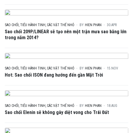
SAO CHỔI, TIỂU HÀNH TINH, CÁC VẬT THỂ NHỎ
BY
HIEN PHAN
30.APR
Sao chổi 209P/LINEAR sẽ tạo nên một trận mưa sao băng lớn
trong năm 2014?
SAO CHỔI, TIỂU HÀNH TINH, CÁC VẬT THỂ NHỎ
BY
HIEN PHAN
15.NOV
Hot: Sao chổi ISON đang hướng đến gần Mặt Trời
SAO CHỔI, TIỂU HÀNH TINH, CÁC VẬT THỂ NHỎ
BY
HIEN PHAN
18.AUG
Sao chổi Elenin sẽ không gây diệt vong cho Trái Đất