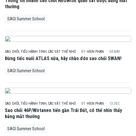
Thông tin nhanh sao chổi NEOWISE quan sát được bằng mắt
thường
SAGI Summer School
SAO CHỔI, TIỂU HÀNH TINH, CÁC VẬT THỂ NHỎ
BY
HIEN PHAN
04.MAY
Đừng tiếc nuối ATLAS nữa, hãy chào đón sao chổi SWAN!
SAGI Summer School
SAO CHỔI, TIỂU HÀNH TINH, CÁC VẬT THỂ NHỎ
BY
HIEN PHAN
13.DEC
Sao chổi 46P/Wirtanen tiến gần Trái Đất, có thể nhìn thấy
bằng mắt thường
SAGI Summer School