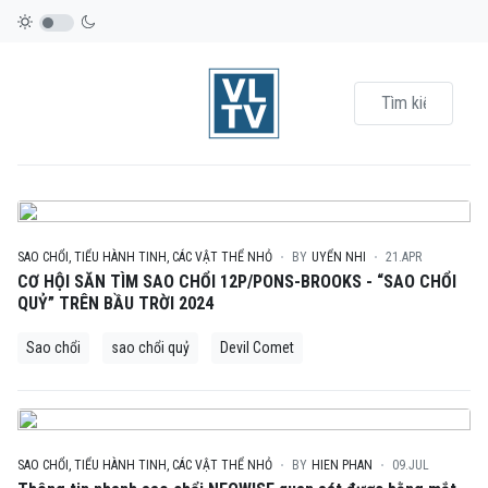
SAO CHỔI, TIỂU HÀNH TINH, CÁC VẬT THỂ NHỎ
BY
UYỂN NHI
21.APR
CƠ HỘI SĂN TÌM SAO CHỔI 12P/PONS-BROOKS - “SAO CHỔI
QUỶ” TRÊN BẦU TRỜI 2024
Sao chổi
sao chổi quỷ
Devil Comet
SAO CHỔI, TIỂU HÀNH TINH, CÁC VẬT THỂ NHỎ
BY
HIEN PHAN
09.JUL