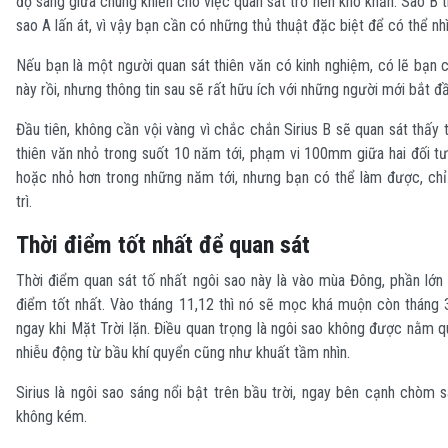
độ sáng giữa chúng khiến cho việc quan sát trở nên khó khăn. Sao B 
sao A lấn át, vì vậy bạn cần có những thủ thuật đặc biệt để có thể nh
Nếu bạn là một người quan sát thiên văn có kinh nghiệm, có lẽ bạn 
này rồi, nhưng thông tin sau sẽ rất hữu ích với những người mới bắt đầ
Đầu tiên, không cần vội vàng vì chắc chắn Sirius B sẽ quan sát thấy 
thiên văn nhỏ trong suốt 10 năm tới, phạm vi 100mm giữa hai đối t
hoặc nhỏ hơn trong những năm tới, nhưng bạn có thể làm được, chỉ
trì.
Thời điểm tốt nhất để quan sát
Thời điểm quan sát tố nhất ngôi sao này là vào mùa Đông, phần lớn l
điểm tốt nhất. Vào tháng 11,12 thì nó sẽ mọc khá muộn còn tháng 3
ngay khi Mặt Trời lặn. Điều quan trọng là ngôi sao không được nằm 
nhiễu động từ bầu khí quyển cũng như khuất tầm nhìn.
Sirius là ngôi sao sáng nổi bật trên bầu trời, ngay bên cạnh chòm 
không kém.