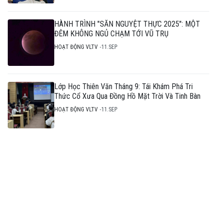
HÀNH TRÌNH "SĂN NGUYỆT THỰC 2025": MỘT
ĐÊM KHÔNG NGỦ CHẠM TỚI VŨ TRỤ
HOẠT ĐỘNG VLTV
11.SEP
Lớp Học Thiên Văn Tháng 9: Tái Khám Phá Tri
Thức Cổ Xưa Qua Đồng Hồ Mặt Trời Và Tinh Bàn
HOẠT ĐỘNG VLTV
11.SEP