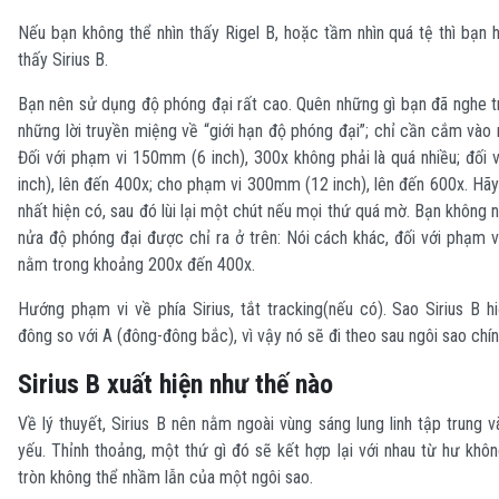
Nếu bạn không thể nhìn thấy Rigel B, hoặc tầm nhìn quá tệ thì bạn 
thấy Sirius B.
Bạn nên sử dụng độ phóng đại rất cao. Quên những gì bạn đã nghe t
những lời truyền miệng về “giới hạn độ phóng đại”; chỉ cần cắm vào
Đối với phạm vi 150mm (6 inch), 300x không phải là quá nhiều; đối
inch), lên đến 400x; cho phạm vi 300mm (12 inch), lên đến 600x. Hã
nhất hiện có, sau đó lùi lại một chút nếu mọi thứ quá mờ. Bạn không 
nửa độ phóng đại được chỉ ra ở trên: Nói cách khác, đối với phạm 
nằm trong khoảng 200x đến 400x.
Hướng phạm vi về phía Sirius, tắt tracking(nếu có). Sao Sirius B 
đông so với A (đông-đông bắc), vì vậy nó sẽ đi theo sau ngôi sao chí
Sirius B xuất hiện như thế nào
Về lý thuyết, Sirius B nên nằm ngoài vùng sáng lung linh tập trung v
yếu. Thỉnh thoảng, một thứ gì đó sẽ kết hợp lại với nhau từ hư khôn
tròn không thể nhầm lẫn của một ngôi sao.