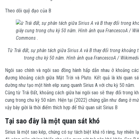
Theo dõi quỹ đạo của B
Từ Trái đất, sự phân tách giữa Sirius A và B thay đổi trong khoảng 
trong chu kỳ 50 năm. Hình ảnh qua FrancescoA / Wikime
Ngôi sao chính và ngôi sao đồng hành hấp dẫn nhau ở khoảng các
đương khoảng cách giữa Mặt Trời và Pluto. Kết quả là khi quan sát
dường như tạo một hình elip xung quanh Sirius A với chu kỳ 50 năm.
Cũng từ Trái Đất, khoảng cách giữa hai ngôi sao sẽ thay đổi trong k
cung trong chu kỳ 50 năm. Hiện tại (2022) chúng gần như đang ở mức
vậy bây giời là thời điểm thích hợp để thử quan sát Sirius B
Tại sao đây là một quan sát khó
Sirius là một sao kép, chúng có sự tách biệt khá rõ ràng, tuy nhiên l