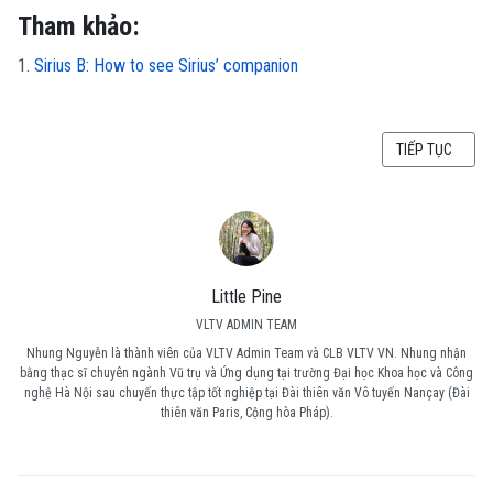
Tham khảo:
1.
Sirius B: How to see Sirius’ companion
BÀI VIẾT KẾ TI
TIẾP TỤC
Little Pine
VLTV ADMIN TEAM
Nhung Nguyễn là thành viên của VLTV Admin Team và CLB VLTV VN. Nhung nhận
bằng thạc sĩ chuyên ngành Vũ trụ và Ứng dụng tại trường Đại học Khoa học và Công
nghệ Hà Nội sau chuyến thực tập tốt nghiệp tại Đài thiên văn Vô tuyến Nançay (Đài
thiên văn Paris, Cộng hòa Pháp).