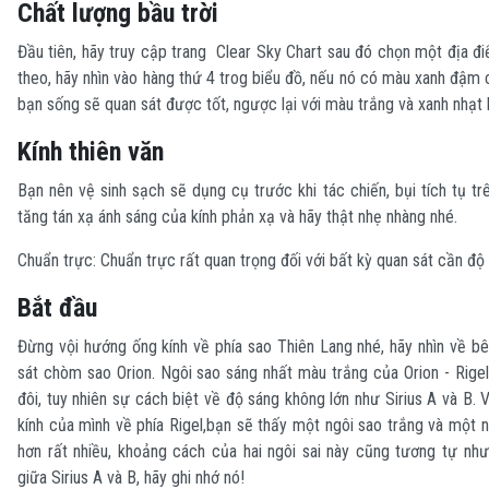
Chất lượng bầu trời
Đầu tiên, hãy truy cập trang Clear Sky Chart sau đó chọn một địa đ
theo, hãy nhìn vào hàng thứ 4 trog biểu đồ, nếu nó có màu xanh đậm c
bạn sống sẽ quan sát được tốt, ngược lại với màu trắng và xanh nhạt l
Kính thiên văn
Bạn nên vệ sinh sạch sẽ dụng cụ trước khi tác chiến, bụi tích tụ t
tăng tán xạ ánh sáng của kính phản xạ và hãy thật nhẹ nhàng nhé.
Chuẩn trực: Chuẩn trực rất quan trọng đối với bất kỳ quan sát cần độ
Bắt đầu
Đừng vội hướng ống kính về phía sao Thiên Lang nhé, hãy nhìn về b
sát chòm sao Orion. Ngôi sao sáng nhất màu trắng của Orion - Rige
đôi, tuy nhiên sự cách biệt về độ sáng không lớn như Sirius A và B.
kính của mình về phía Rigel,bạn sẽ thấy một ngôi sao trắng và một 
hơn rất nhiều, khoảng cách của hai ngôi sai này cũng tương tự như
giữa Sirius A và B, hãy ghi nhớ nó!