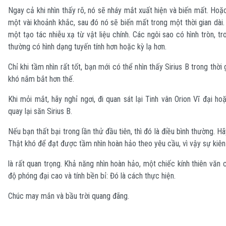
Ngay cả khi nhìn thấy rõ, nó sẽ nháy mắt xuất hiện và biến mất. Hoặ
một vài khoảnh khắc, sau đó nó sẽ biến mất trong một thời gian dài
một tạo tác nhiễu xạ từ vật liệu chính. Các ngôi sao có hình tròn, t
thường có hình dạng tuyến tính hơn hoặc kỳ lạ hơn.
Chỉ khi tầm nhìn rất tốt, bạn mới có thể nhìn thấy Sirius B trong thời 
khó nắm bắt hơn thế.
Khi mỏi mắt, hãy nghỉ ngơi, đi quan sát lại Tinh vân Orion Vĩ đại ho
quay lại săn Sirius B.
Nếu bạn thất bại trong lần thử đầu tiên, thì đó là điều bình thường. Hã
Thật khó để đạt được tầm nhìn hoàn hảo theo yêu cầu, vì vậy sự kiên
là rất quan trọng. Khả năng nhìn hoàn hảo, một chiếc kính thiên văn 
độ phóng đại cao và tính bền bỉ: Đó là cách thực hiện.
Chúc may mắn và bầu trời quang đãng.