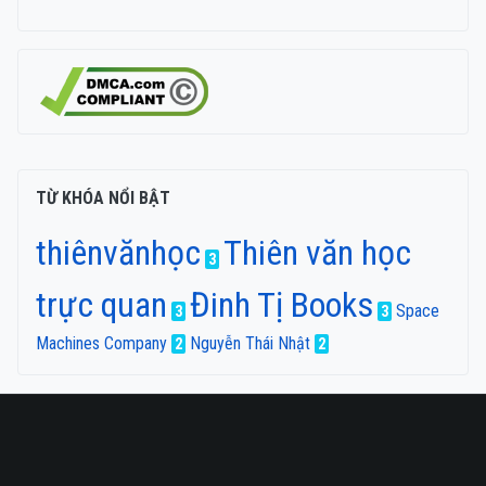
TỪ KHÓA NỔI BẬT
thiênvănhọc
Thiên văn học
3
trực quan
Đinh Tị Books
Space
3
3
Machines Company
Nguyễn Thái Nhật
2
2