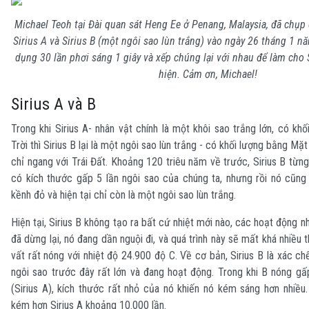
Michael Teoh tại Đài quan sát Heng Ee ở Penang, Malaysia, đã chụp
Sirius A và Sirius B (một ngôi sao lùn trắng) vào ngày 26 tháng 1 
dụng 30 lần phơi sáng 1 giây và xếp chúng lại với nhau để làm cho 
hiện. Cảm ơn, Michael!
Sirius A và B
Trong khi Sirius A- nhân vật chính là một khôi sao trắng lớn, có kh
Trời thì Sirius B lại là một ngôi sao lùn trắng - có khối lượng bằng Mặ
chỉ ngang với Trái Đất. Khoảng 120 triêu năm về trước, Sirius B từng
có kích thước gấp 5 lần ngôi sao của chúng ta, nhưng rồi nó cũn
kềnh đỏ và hiện tại chỉ còn là một ngôi sao lùn trắng.
Hiện tại, Sirius B không tạo ra bất cứ nhiệt mới nào, các hoạt động 
đã dừng lại, nó đang dần nguội đi, và quá trình này sẽ mất khá nhiều th
vất rất nóng với nhiệt độ 24.900 độ C. Về cơ bản, Sirius B là xác c
ngôi sao trước đây rất lớn và đang hoạt động. Trong khi B nóng gấ
(Sirius A), kích thước rất nhỏ của nó khiến nó kém sáng hơn nhiều
kém hơn Sirius A khoảng 10.000 lần.