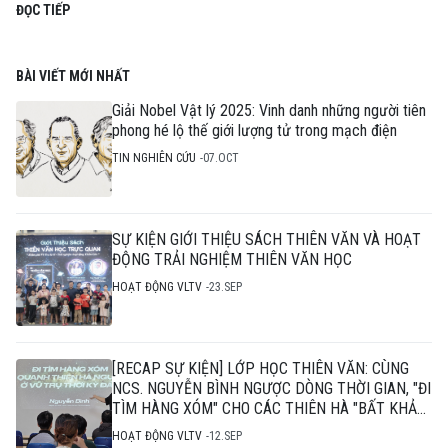
ĐỌC TIẾP
BÀI VIẾT MỚI NHẤT
Giải Nobel Vật lý 2025: Vinh danh những người tiên
phong hé lộ thế giới lượng tử trong mạch điện
TIN NGHIÊN CỨU
07.OCT
SỰ KIỆN GIỚI THIỆU SÁCH THIÊN VĂN VÀ HOẠT
ĐỘNG TRẢI NGHIỆM THIÊN VĂN HỌC
HOẠT ĐỘNG VLTV
23.SEP
[RECAP SỰ KIỆN] LỚP HỌC THIÊN VĂN: CÙNG
NCS. NGUYỄN BÌNH NGƯỢC DÒNG THỜI GIAN, "ĐI
TÌM HÀNG XÓM" CHO CÁC THIÊN HÀ "BẤT KHẢ
THI"
HOẠT ĐỘNG VLTV
12.SEP