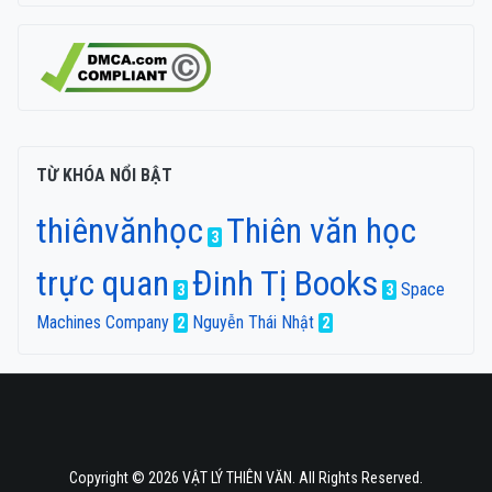
TỪ KHÓA NỔI BẬT
thiênvănhọc
Thiên văn học
3
trực quan
Đinh Tị Books
Space
3
3
Machines Company
Nguyễn Thái Nhật
2
2
Copyright © 2026 VẬT LÝ THIÊN VĂN. All Rights Reserved.