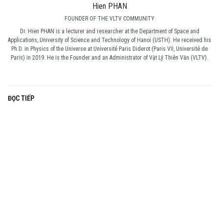
Hien PHAN
FOUNDER OF THE VLTV COMMUNITY
Dr. Hien PHAN is a lecturer and researcher at the Department of Space and
Applications, University of Science and Technology of Hanoi (USTH). He received his
Ph.D. in Physics of the Universe at Université Paris Diderot (Paris VII, Université de
Paris) in 2019. He is the Founder and an Administrator of Vật Lý Thiên Văn (VLTV).
ĐỌC TIẾP