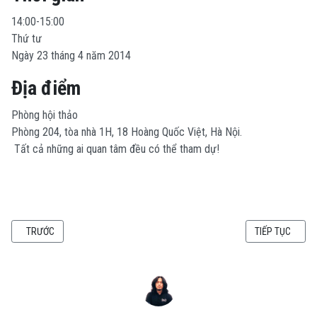
14:00-15:00
Thứ tư
Ngày 23 tháng 4 năm 2014
Địa điểm
Phòng hội thảo
Phòng 204, tòa nhà 1H, 18 Hoàng Quốc Việt, Hà Nội.
Tất cả những ai quan tâm đều có thể tham dự!
BÀI VIẾT TRƯỚC: THUYẾT TRÌNH: CÁC LOẠI SAO VÀ PHẢN ỨNG TRONG LÒN
BÀI VIẾT KẾ TI
TRƯỚC
TIẾP TỤC