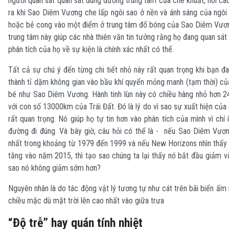
người quan sát quan sát đúng đường trung tâm của che khuất, nói cá
ra khi Sao Diêm Vương che lấp ngôi sao ở nền và ánh sáng của ngôi
hoặc bẻ cong vào một điểm ở trung tâm đổ bóng của Sao Diêm Vươn
trung tâm này giúp các nhà thiên văn tin tưởng rằng họ đang quan sát
phân tích của họ về sự kiện là chính xác nhất có thể.
Tất cả sự chú ý đến từng chi tiết nhỏ này rất quan trọng khi bạn đ
thành tỉ dặm không gian vào bầu khí quyển mỏng manh (tạm thời) củ
bé như Sao Diêm Vương. Hành tinh lùn này có chiều hàng nhỏ hơn 2
với con số 13000km của Trái Đất. Đó là lý do vì sao sự xuất hiện của 
rất quan trọng. Nó giúp họ tự tin hơn vào phân tích của mình vì chí 
đường đi đúng. Và bây giờ, câu hỏi có thể là - nếu Sao Diêm Vươ
nhất trong khoảng từ 1979 đến 1999 và nếu New Horizons nhìn thấy 
tăng vào năm 2015, thì tạo sao chúng ta lại thấy nó bắt đầu giảm 
sao nó không giảm sớm hơn?
Nguyên nhân là do tác động vật lý tương tự như cát trên bãi biển ấm 
chiều mặc dù mặt trời lên cao nhất vào giữa trưa
“Độ trễ” hay quán tính nhiệt