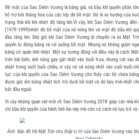
Bề mặt của Sao Diêm Vương là băng giá, và bầu khí quyển phần lớn
hỗ trợ bởi thăng hoa của các lớp đá bề mặt. Đó là xu hướng của nư
trạng thái khí khi nhiệt độ tăng lên.Vì vậy, khi Sao Diêm Vương đến
(1979-1999)nhiệt độ bề mặt của nó nóng lên và mật độ bầu khí quy
đầu tăng lên. Bây giờ khi Sao Diêm Vương di chuyển ra xa Mặt Trời 
quyển bị đóng băng và rơi xuống bề mặt. Nhưng nó không giảm ngay 
băng có quán tính nhiệt. Một sự tương đồng với điều này là cách Mặt
trên bãi biển, ánh nắng gay gắt nhất vào buổi trưa, nhưng cát sau đ
nhiệt trong suốt buổi chiều, vì vậy nó sẽ nóng nhất vào cuối buổi chi
tục của khí quyển của Sao Diêm Vương cho thấy các hồ chứa bằng
được giữ ấm bằng nhiệt tích trữ dưới bề mặt và dữ liệu mới nhất c
bắt đầu nguội.
Vì vậy những quan sát mới về Sao Diêm Vương 2018 giúp các nhà kh
chỉ bầu khí quyển của hành tinh lùn này mà còn cả cách nó lưu trữ và 
Ảnh: Bản đồ Hệ Mặt Trời cho thấy vị trí của Sao Diêm Vương vào t
theo Cybersky.