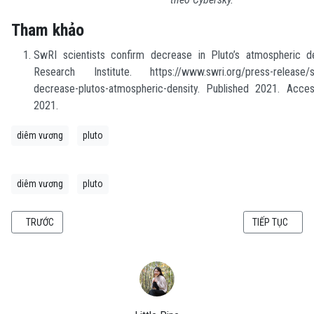
Tham khảo
SwRI scientists confirm decrease in Pluto’s atmospheric d
Research Institute. https://www.swri.org/press-release/sc
decrease-plutos-atmospheric-density. Published 2021. Acce
2021.
diêm vương
pluto
diêm vương
pluto
BÀI VIẾT TRƯỚC: KHÁM PHÁ ĐẦU TIÊN VỀ NGOẠI HÀNH TINH CÓ QUỸ ĐẠO 
BÀI VIẾT KẾ TI
TRƯỚC
TIẾP TỤC