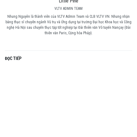
Little Pine
VLTV ADMIN TEAM
Nhung Nguyễn là thành viên của VLTV Admin Team và CLB VLTV VN. Nhung nhận
bằng thạc sĩ chuyên ngành Vũ trụ và Ứng dụng tại trường Đại học Khoa học và Công
nghệ Hà Nội sau chuyến thực tập tốt nghiệp tại Đài thiên văn Vô tuyến Nançay (Đài
thiên văn Paris, Cộng hòa Pháp).
ĐỌC TIẾP