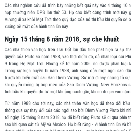
Các nhà nghiên cứu đã trình bày những kết quả này vào 4 tháng 10 
họp thường niên DPS lần thứ 53. Họ cho biết công trình mới này
Vương đi xa khỏi Mặt Trời theo quỹ đạo của nó thì bầu khí quyển sẽ b
xuống bề mặt của hành tinh lùn này.
Ngày 15 tháng 8 năm 2018, sự che khuất
Các nhà thiên văn học trên Trái Đất lần đầu tiên phát hiện ra sự th
quyển của Pluto ào năm 1988, vào thời điểm đó, cả nhân loại coi Plut
9 trong Hệ Mặt Trời. Nhưng kể từ năm 2006, nó được phân loại lại 
Trong sự kiện huyền bí năm 1988, ánh sáng của một ngôi sao dầ
trước khi biến mất sau Sao Diêm Vương. Sự mờ đi này chứng tỏ sự 
khí quyển mỏng, bị bóp méo của Sao Diêm Vương. New Horizons s
tích bầu khí quyển đó từ một khoảng cách gần, khi nó đi qua vào năm
Từ năm 1988 cho tới nay, các nhà thiên văn học đã theo dõi bầu
thông qua sự thay đổi của các ngôi sao bởi Diêm Vương Pluto khi nhì
tối ngày 15 tháng 8 năm 2018, họ đã biết rằng Pluto sẽ đi qua phía 
sao khi quan sát từ Mỹ và Mexico. Họ biết rằng - vì hành tinh lùn và 