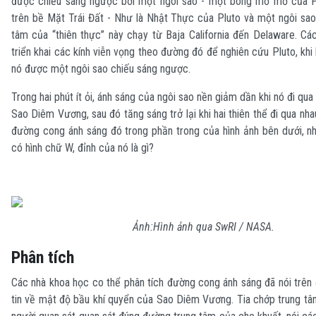
được chiếu sáng ngược bởi một ngôi sao - một bóng mờ mờ của P
trên bề Mặt Trái Đất - Như là Nhật Thực của Pluto và một ngôi sao
tâm của “thiên thực” này chạy từ Baja California đến Delaware. Cá
triển khai các kính viễn vọng theo đường đó để nghiên cứu Pluto, khi
nó được một ngôi sao chiếu sáng ngược.
Trong hai phút ít ỏi, ánh sáng của ngôi sao nền giảm dần khi nó đi qu
Sao Diêm Vương, sau đó tăng sáng trở lại khi hai thiên thể đi qua nha
đường cong ánh sáng đó trong phần trong của hình ảnh bên dưới, nh
có hình chữ W, đỉnh của nó là gì?
Ảnh:Hình ảnh qua SwRI / NASA.
Phân tích
Các nhà khoa học co thể phân tích đường cong ánh sáng đã nói trên
tin về mật độ bầu khí quyển của Sao Diêm Vương. Tia chớp trung tâm