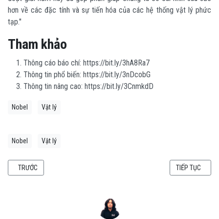
hơn về các đặc tính và sự tiến hóa của các hệ thống vật lý phức
tạp."
Tham khảo
Thông cáo báo chí: https://bit.ly/3hA8Ra7
Thông tin phổ biến: https://bit.ly/3nDcobG
Thông tin nâng cao: https://bit.ly/3CnmkdD
Nobel
Vật lý
Nobel
Vật lý
BÀI VIẾT TRƯỚC: CÁC NHÀ THIÊN VĂN QUAN SÁT SAO LÙN NÂU LÂN CẬN 
BÀI VIẾT KẾ T
TRƯỚC
TIẾP TỤC