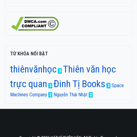
TỪ KHÓA NỔI BẬT
thiênvănhọc
Thiên văn học
3
trực quan
Đinh Tị Books
Space
3
3
Machines Company
Nguyễn Thái Nhật
2
2