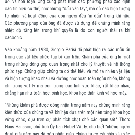
đổi và hỗn loạn. Ông cũng phát triển các phương pháp xác định
các tín hiệu cụ thể, như những "dấu vân tay", mà cả các hiện tượng
tự nhiên và hoạt động của con người đều "in dấu" trong khí hậu.
Các phương pháp của ông đã được sử dụng để chứng minh rằng
nhiệt độ tăng lên trong khí quyển là do con người thải ra khí
cacbonic.
Vào khoảng năm 1980, Giorgio Parisi đã phát hiện ra các mẫu ẩn
trong các vật liệu phức tạp bị xáo trộn. Khám phá của ông là một
trong những đóng góp quan trọng nhất cho lý thuyết về hệ thống
phức tạp. Chúng giúp chúng ta có thể hiểu và mô tả nhiều vật liệu
và hiện tượng khác nhau và dường như hoàn toàn ngẫu nhiên, không
chỉ trong vật lý mà còn trong các lĩnh vực khác, rất khác nhau,
chẳng hạn như toán học, sinh học, khoa học thần kinh và học máy.
“Những khám phá được công nhận trong năm nay chứng minh rằng
kiến ​​thức của chúng ta về khí hậu dựa trên một nền tảng khoa học
vững chắc, dựa trên sự phân tích chặt chẽ các quan sát." Thors
Hans Hansson, chủ tịch Ủy ban Nobel Vật lý, cho biết "những người
đoạt giải năm nay đã góp phần giúp chúng ta có cái nhìn sâu sắc