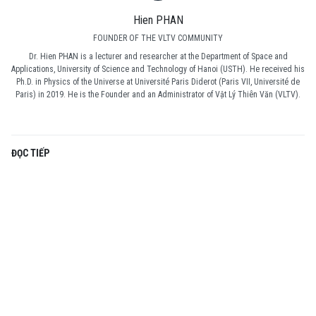
Hien PHAN
FOUNDER OF THE VLTV COMMUNITY
Dr. Hien PHAN is a lecturer and researcher at the Department of Space and
Applications, University of Science and Technology of Hanoi (USTH). He received his
Ph.D. in Physics of the Universe at Université Paris Diderot (Paris VII, Université de
Paris) in 2019. He is the Founder and an Administrator of Vật Lý Thiên Văn (VLTV).
ĐỌC TIẾP