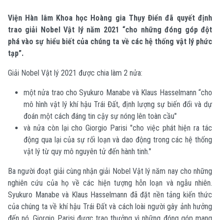
Viện Hàn lâm Khoa học Hoàng gia Thụy Điển đã quyết định
trao giải Nobel Vật lý năm 2021 “cho những đóng góp đột
phá vào sự hiểu biết của chúng ta về các hệ thống vật lý phức
tạp”.
Giải Nobel Vật lý 2021 được chia làm 2 nửa:
một nửa trao cho Syukuro Manabe và Klaus Hasselmann “cho
mô hình vật lý khí hậu Trái Đất, định lượng sự biến đổi và dự
đoán một cách đáng tin cậy sự nóng lên toàn cầu"
và nửa còn lại cho Giorgio Parisi "cho việc phát hiện ra tác
động qua lại của sự rối loạn và dao động trong các hệ thống
vật lý từ quy mô nguyên tử đến hành tinh."
Ba người đoạt giải cùng nhận giải Nobel Vật lý năm nay cho những
nghiên cứu của họ về các hiện tượng hỗn loạn và ngẫu nhiên.
Syukuro Manabe và Klaus Hasselmann đã đặt nền tảng kiến ​​thức
của chúng ta về khí hậu Trái Đất và cách loài người gây ảnh hưởng
đến nó. Giorgio Parisi được trao thưởng vì những đóng góp mang