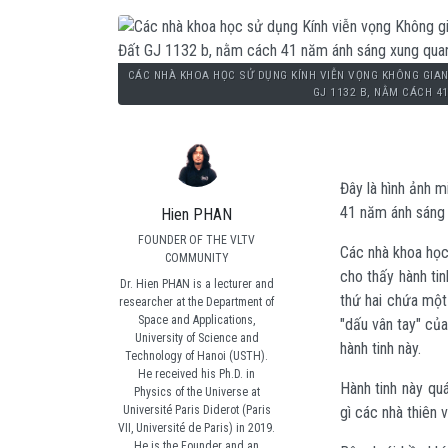
CÁC NHÀ KHOA HỌC SỬ DỤNG KÍNH VIỄN VỌNG KHÔNG GIAN
GJ 1132 B, NẰM CÁCH 
Đây là hình ảnh 
41 năm ánh sáng 
Hien PHAN
FOUNDER OF THE VLTV
Các nhà khoa học
COMMUNITY
cho thấy hành ti
Dr. Hien PHAN is a lecturer and
thứ hai chứa một
researcher at the Department of
Space and Applications,
"dấu vân tay" của
University of Science and
hành tinh này.
Technology of Hanoi (USTH).
He received his Ph.D. in
Hành tinh này qu
Physics of the Universe at
Université Paris Diderot (Paris
gì các nhà thiên v
VII, Université de Paris) in 2019.
He is the Founder and an