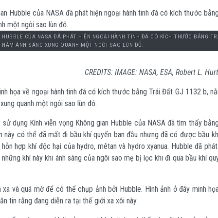
 HUBBLE CỦA NASA ĐÃ PHÁT HIỆN NGOẠI HÀNH TINH ĐÁ CÓ KÍCH THƯỚC BẰNG TR
41 NĂM ÁNH SÁNG XUNG QUANH MỘT NGÔI SAO LÙN ĐỎ.
CREDITS:
IMAGE: NASA, ESA, Robert L. Hurt
minh họa về ngoại hành tinh đá có kích thước bằng Trái Đất GJ 1132 b, 
xung quanh một ngôi sao lùn đỏ.
 sử dụng Kính viễn vọng Không gian Hubble của NASA đã tìm thấy bằn
nh này có thể đã mất đi bầu khí quyển ban đầu nhưng đã có được bầu kh
 hỗn hợp khí độc hại của hydro, mêtan và hydro xyanua. Hubble đã phát 
 những khí này khi ánh sáng của ngôi sao mẹ bị lọc khi đi qua bầu khí q
á xa và quá mờ để có thể chụp ảnh bởi Hubble. Hình ảnh ở đây minh họ
ăn tin rằng đang diễn ra tại thế giới xa xôi này.