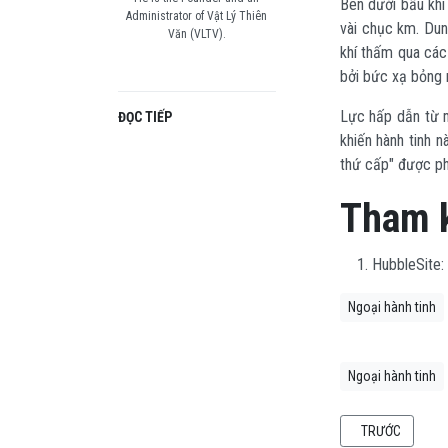
Bên dưới bầu khí
Administrator of Vật Lý Thiên
vài chục km. Dun
Văn (VLTV).
khí thấm qua các
bởi bức xạ bỏng r
Lực hấp dẫn từ m
ĐỌC TIẾP
khiến hành tinh n
thứ cấp" được ph
Tham 
HubbleSite:
Ngoại hành tinh
Ngoại hành tinh
BÀI VIẾT TRƯỚC
TRƯỚC