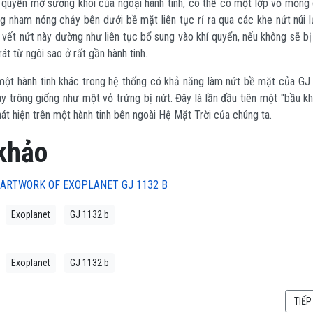
 quyển mờ sương khói của ngoại hành tinh, có thể có một lớp vỏ mỏng 
g nham nóng chảy bên dưới bề mặt liên tục rỉ ra qua các khe nứt núi l
 vết nứt này dường như liên tục bổ sung vào khí quyển, nếu không sẽ bị
át từ ngôi sao ở rất gần hành tinh.
ột hành tinh khác trong hệ thống có khả năng làm nứt bề mặt của GJ
ày trông giống như một vỏ trứng bị nứt. Đây là lần đầu tiên một "bầu k
át hiện trên một hành tinh bên ngoài Hệ Mặt Trời của chúng ta.
khảo
ARTWORK OF EXOPLANET GJ 1132 B
Exoplanet
GJ 1132 b
Exoplanet
GJ 1132 b
: BẦU KHÍ QUYỂN CỦA DIÊM VƯƠNG PLUTO ĐANG BIẾN MẤT
BÀI 
TIẾP