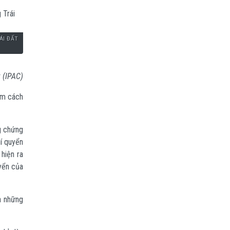
ÁI ĐẤT
 (IPAC)
nằm cách
g chứng
í quyển
hiện ra
uyển của
a những