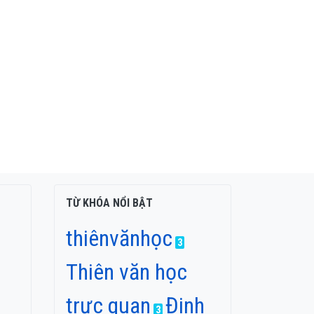
TỪ KHÓA NỔI BẬT
thiênvănhọc
3
Thiên văn học
trực quan
Đinh
3