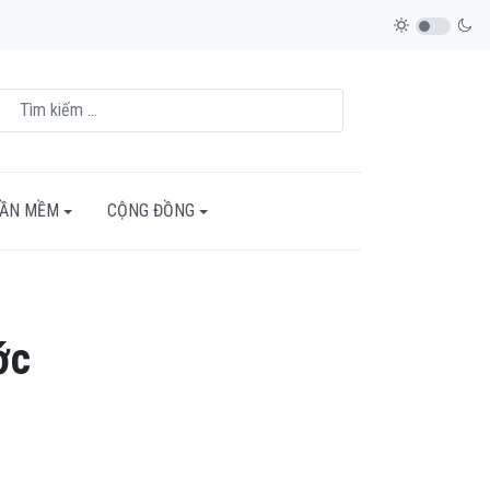
HẦN MỀM
CỘNG ĐỒNG
ớc