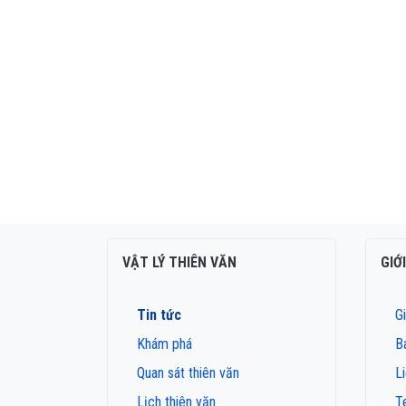
VẬT LÝ THIÊN VĂN
GIỚ
Tin tức
Gi
Khám phá
B
Quan sát thiên văn
L
Lịch thiên văn
T