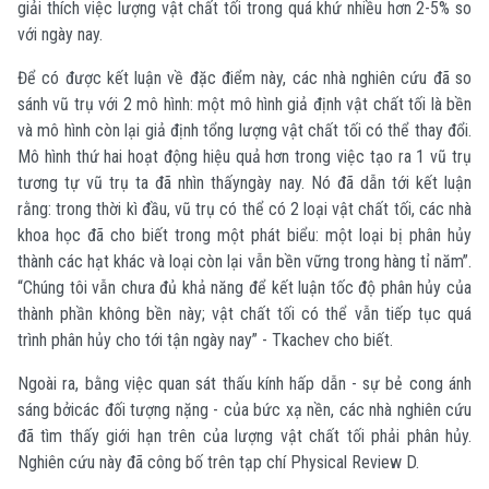
giải thích việc lượng vật chất tối trong quá khứ nhiều hơn 2-5% so
với ngày nay.
Để có được kết luận về đặc điểm này, các nhà nghiên cứu đã so
sánh vũ trụ với 2 mô hình: một mô hình giả định vật chất tối là bền
và mô hình còn lại giả định tổng lượng vật chất tối có thể thay đổi.
Mô hình thứ hai hoạt động hiệu quả hơn trong việc tạo ra 1 vũ trụ
tương tự vũ trụ ta đã nhìn thấyngày nay. Nó đã dẫn tới kết luận
rằng: trong thời kì đầu, vũ trụ có thể có 2 loại vật chất tối, các nhà
khoa học đã cho biết trong một phát biểu: một loại bị phân hủy
thành các hạt khác và loại còn lại vẫn bền vững trong hàng tỉ năm”.
“Chúng tôi vẫn chưa đủ khả năng để kết luận tốc độ phân hủy của
thành phần không bền này; vật chất tối có thể vẫn tiếp tục quá
trình phân hủy cho tới tận ngày nay” - Tkachev cho biết.
Ngoài ra, bằng việc quan sát thấu kính hấp dẫn - sự bẻ cong ánh
sáng bởicác đối tượng nặng - của bức xạ nền, các nhà nghiên cứu
đã tìm thấy giới hạn trên của lượng vật chất tối phải phân hủy.
Nghiên cứu này đã công bố trên tạp chí Physical Review D.