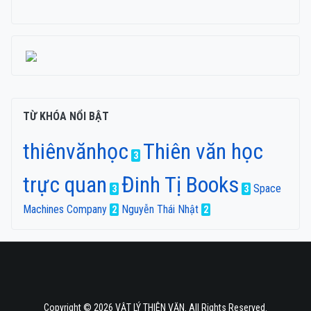
TỪ KHÓA NỔI BẬT
thiênvănhọc
Thiên văn học
3
trực quan
Đinh Tị Books
Space
3
3
Machines Company
Nguyễn Thái Nhật
2
2
Copyright © 2026 VẬT LÝ THIÊN VĂN. All Rights Reserved.