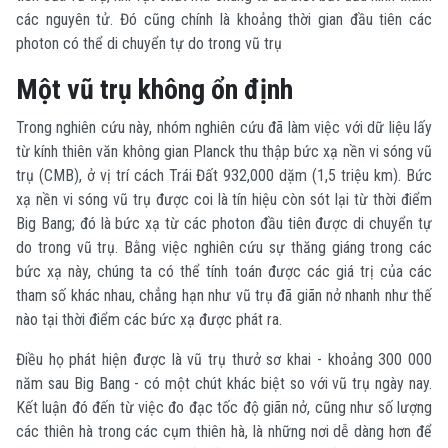
các nguyên tử. Đó cũng chính là khoảng thời gian đầu tiên các
photon có thể di chuyển tự do trong vũ trụ
Một vũ trụ không ổn định
Trong nghiên cứu này, nhóm nghiên cứu đã làm việc với dữ liệu lấy
từ kính thiên văn không gian Planck thu thập bức xạ nền vi sóng vũ
trụ (CMB), ở vị trí cách Trái Đất 932,000 dặm (1,5 triệu km). Bức
xạ nền vi sóng vũ trụ được coi là tín hiệu còn sót lại từ thời điểm
Big Bang; đó là bức xạ từ các photon đầu tiên được di chuyển tự
do trong vũ trụ. Bằng việc nghiên cứu sự thăng giáng trong các
bức xạ này, chúng ta có thể tính toán được các giá trị của các
tham số khác nhau, chẳng hạn như vũ trụ đã giãn nở nhanh như thế
nào tại thời điểm các bức xạ được phát ra.
Điều họ phát hiện được là vũ trụ thưở sơ khai - khoảng 300 000
năm sau Big Bang - có một chút khác biệt so với vũ trụ ngày nay.
Kết luận đó đến từ việc đo đạc tốc độ giãn nở, cũng như số lượng
các thiên hà trong các cụm thiên hà, là những nơi dễ dàng hơn để