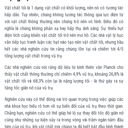
Vật chất tối là 1 dạng vật chất có khối lượng, nên nó có tương tác
hấp dẫn. Tuy nhiên, chúng không tương tác thông qua lực điện từ
với vật chất thông thường nên chúng trở nên vô hình. Điều đó có
nghĩa là chúng không phản xạ hay hấp thụ ánh sáng. Sự thiếu hụt
điện tích cũng khiến vật chất tối trở nên mơ hồ. Các nhà vật lý học
vẫn tiếp tục tranh luận các hạt nào tạo nên vật chất tối, nhưng hầu
hết các nhà nghiên cứu tin rằng chúng tồn tại và chiếm tới 4/5
tổng lượng vật chất trong vũ trụ.
Các nhà nghiên cứu nói rằng dữ liệu từ kính thiên văn Planck cho
thấy vật chất thông thường chỉ chiếm 4,9% vũ trụ, khoảng 26,8% là
vật chất tối và 68,3% còn lại là năng lượng tối - là thứ gây ra sự
tăng tốc giãn nở của vũ trụ.
Nghiên cứu này có thể đóng vai trò quan trọng trong việc giúp các
nhà khoa học hiểu rõ hơn về sự biến đổi của vũ trụ theo thời gian.
Chẳng hạn, nghiên cứu có thể giúp hé lộ sự thay đổi tốc độ giãn nở
cũng như những sự kiện xảy ra trong vòng vài trăm ngàn năm đầu
tiên của vũ trụ, khi vật chất mà chúng ta đã biết bắt đầu hình thành