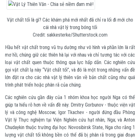
Vật chất tối là gì? Các khám phá mới nhất đã chỉ ra lối đi mới cho
cái nhà vật lý trong bóng tối
Credit: sakkesterke/Shutterstock.com
Hầu hết vật chất trong vũ trụ dường như vô hình và phần lớn là rất
mơ hồ; chúng giữ các thiên hà lại với nhau và chỉ tương tác với các
loại vật chất quen thuộc thông qua lực hấp dẫn. Các nghiên cứu
gọi vật chất lạ này “Vật chất tối”, và đó là một trong những vấn đề
lớn đặt ra cho các nhà vật lý thiên văn về bản chất cũng như quá
trình phát triển hoặc phân rã của chúng.
Các nghiên cứu gần đây của 1 nhóm khoa học người Nga có thể
giúp ta hiểu rõ hơn về vấn đề này. Dmitry Gorbunov - thuộc viện vật
lý và công nghệ Moscow; Igor Tkachev - người đứng đầu Phòng
Vật lý Thực nghiệm tại Viện Nghiên cứu hạt nhân, Nga; và Anton
Chudaykin thuộc trường đại học Novosibirsk State, Nga cho rằng 1
lượng vật chất tối không bền có thể đã bị phân rã trong giai đoạn