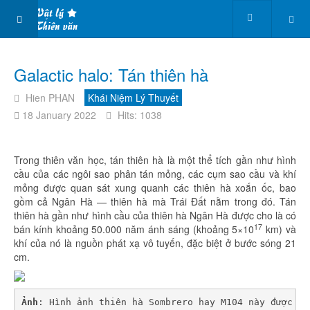
Galactic halo: Tán thiên hà
Hien PHAN
Khái Niệm Lý Thuyết
18 January 2022
Hits: 1038
Trong thiên văn học, tán thiên hà là một thể tích gần như hình
cầu của các ngôi sao phân tán mỏng, các cụm sao cầu và khí
mỏng được quan sát xung quanh các thiên hà xoắn ốc, bao
gồm cả Ngân Hà — thiên hà mà Trái Đất nằm trong đó. Tán
thiên hà gần như hình cầu của thiên hà Ngân Hà được cho là có
17
bán kính khoảng 50.000 năm ánh sáng (khoảng 5×10
km) và
khí của nó là nguồn phát xạ vô tuyến, đặc biệt ở bước sóng 21
cm.
Ảnh
: Hình ảnh thiên hà Sombrero hay M104 này được ch