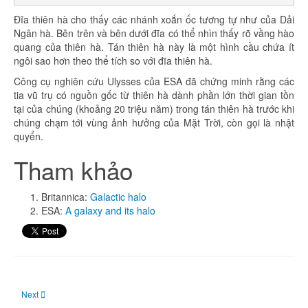
Đĩa thiên hà cho thấy các nhánh xoắn ốc tương tự như của Dải
Ngân hà. Bên trên và bên dưới đĩa có thể nhìn thấy rõ vầng hào
quang của thiên hà. Tán thiên hà này là một hình cầu chứa ít
ngôi sao hơn theo thể tích so với đĩa thiên hà.
Công cụ nghiên cứu Ulysses của ESA đã chứng minh rằng các
tia vũ trụ có nguồn gốc từ thiên hà dành phần lớn thời gian tồn
tại của chúng (khoảng 20 triệu năm) trong tán thiên hà trước khi
chúng chạm tới vùng ảnh hưởng của Mặt Trời, còn gọi là nhật
quyển.
Tham khảo
Britannica:
Galactic halo
ESA:
A galaxy and its halo
Next article: Density: Mật độ
Next