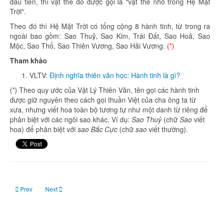
đầu tiên, thì vật thể đó được gọi là "vật thể nhỏ trong Hệ Mặt
Trời".
Theo đó thì Hệ Mặt Trời có tổng cộng 8 hành tinh, từ trong ra
ngoài bao gồm: Sao Thuỷ, Sao Kim, Trái Đất, Sao Hoả, Sao
Mộc, Sao Thổ, Sao Thiên Vương, Sao Hải Vương.
(*)
Tham khảo
VLTV:
Định nghĩa thiên văn học: Hành tinh là gì?
(*) Theo quy ước của Vật Lý Thiên Văn, tên gọi các hành tinh
được giữ nguyên theo cách gọi thuần Việt của cha ông ta từ
xưa, nhưng viết hoa toàn bộ tương tự như một danh từ riêng để
phân biệt với các ngôi sao khác. Ví dụ:
Sao Thuỷ
(chữ
Sao
viết
hoa) để phân biệt với
sao Bắc Cực
(chữ
sao
viết thường).
Previous article: Solar System: Hệ Mặt Trời, Thái Dương Hệ
Next article: Exoplanet, extrasolar planet: Ngoại hành tinh, hành t
Prev
Next