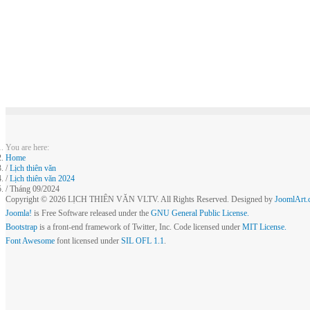
You are here:
Home
Lịch thiên văn
Lịch thiên văn 2024
Tháng 09/2024
Copyright © 2026 LỊCH THIÊN VĂN VLTV. All Rights Reserved. Designed by
JoomlArt.
Joomla!
is Free Software released under the
GNU General Public License.
Bootstrap
is a front-end framework of Twitter, Inc. Code licensed under
MIT License.
Font Awesome
font licensed under
SIL OFL 1.1
.