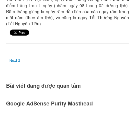
điểm trăng tròn 1 ngày (nhằm ngày 08 tháng 02 dương lịch).
Rằm tháng giêng là ngày rằm đầu tiên của các ngày rằm trong
một năm (theo âm lịch), và cũng là ngày Tết Thượng Nguyên
(Tết Nguyên Tiêu).
Next article: Ngày 10 tháng 2: Sao Thủy ở vị trí ly giác cực đại phía đông
Next
Bài viết đang được quan tâm
Google AdSense Purity Masthead