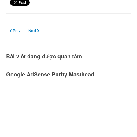
Previous article: Ngày 05, 06 tháng 5: Mưa sao băng Bảo Bình η (Eta Aquarid
Next article: Ngày 23 tháng 5: Trăng mới
Prev
Next
Bài viết đang được quan tâm
Google AdSense Purity Masthead