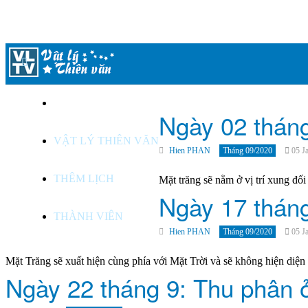
LỊCH THIÊN VĂN
Ngày 02 tháng
VẬT LÝ THIÊN VĂN
Hien PHAN
Tháng 09/2020
05 J
THÊM LỊCH
Mặt trăng sẽ nằm ở vị trí xung đối
Ngày 17 tháng
THÀNH VIÊN
Hien PHAN
Tháng 09/2020
05 J
Mặt Trăng sẽ xuất hiện cùng phía với Mặt Trời và sẽ không hiện diện 
Ngày 22 tháng 9: Thu phân 