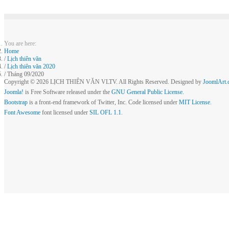
You are here:
Home
Lịch thiên văn
Lịch thiên văn 2020
Tháng 09/2020
Copyright © 2026 LỊCH THIÊN VĂN VLTV. All Rights Reserved. Designed by
JoomlArt.
Joomla!
is Free Software released under the
GNU General Public License.
Bootstrap
is a front-end framework of Twitter, Inc. Code licensed under
MIT License.
Font Awesome
font licensed under
SIL OFL 1.1
.