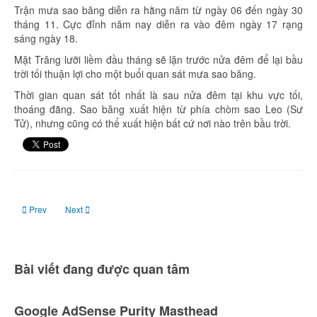
Trận mưa sao băng diễn ra hằng năm từ ngày 06 đến ngày 30
tháng 11. Cực đỉnh năm nay diễn ra vào đêm ngày 17 rạng
sáng ngày 18.
Mặt Trăng lưỡi liềm đầu tháng sẽ lặn trước nửa đêm để lại bầu
trời tối thuận lợi cho một buổi quan sát mưa sao băng.
Thời gian quan sát tốt nhất là sau nửa đêm tại khu vực tối,
thoáng đãng. Sao băng xuất hiện từ phía chòm sao Leo (Sư
Tử), nhưng cũng có thể xuất hiện bất cứ nơi nào trên bầu trời.
Previous article: Ngày 15 tháng 11: Trăng mới
Next article: Ngày 30 tháng 11: Trăng tròn
Prev
Next
Bài viết đang được quan tâm
Google AdSense Purity Masthead