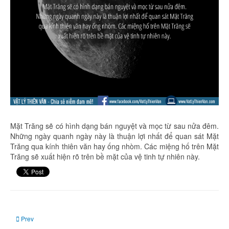
Mặt Trăng sẽ có hình dạng bán nguyệt và mọc từ sau nửa đêm.
Những ngày quanh ngày này là thuận lợi nhất để quan sát Mặt
Trăng qua kính thiên văn hay ống nhòm. Các miệng hố trên Mặt
Trăng sẽ xuất hiện rõ trên bề mặt của vệ tinh tự nhiên này.
Previous article: Ngày 22/08/2021: Trăng tròn, trăng xanh
Prev