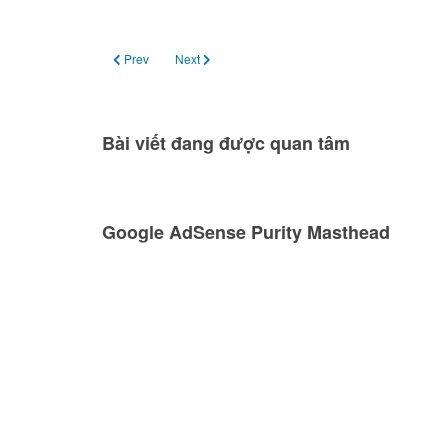
Previous article: Ngày 23/9: Thu phân ở bán cầu bắc
Next article: Ngày 18/09: Trăng tròn, siêu trăng
Prev
Next
Bài viết đang được quan tâm
Google AdSense Purity Masthead