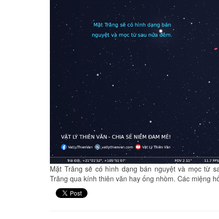
Mặt Trăng sẽ có hình dạng bán nguyệt và mọc từ s
Trăng qua kính thiên văn hay ống nhòm. Các miệng hố t