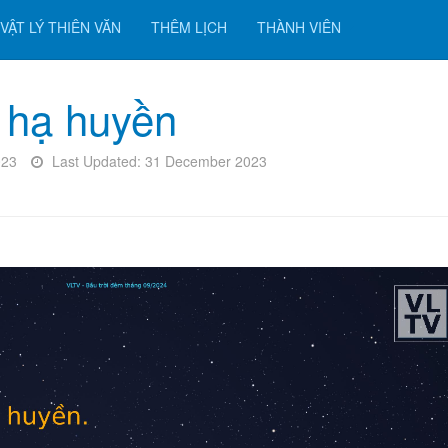
VẬT LÝ THIÊN VĂN
THÊM LỊCH
THÀNH VIÊN
 hạ huyền
023
Last Updated: 31 December 2023