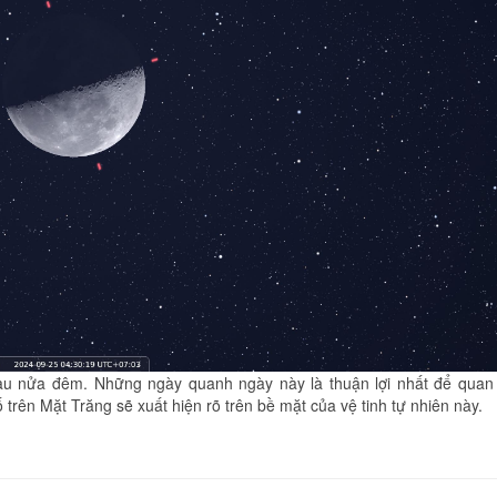
au nửa đêm. Những ngày quanh ngày này là thuận lợi nhất để quan
rên Mặt Trăng sẽ xuất hiện rõ trên bề mặt của vệ tinh tự nhiên này.