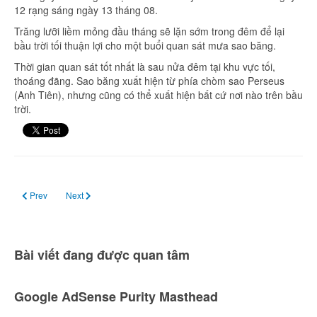
12 rạng sáng ngày 13 tháng 08.
Trăng lưỡi liềm mỏng đầu tháng sẽ lặn sớm trong đêm để lại
bầu trời tối thuận lợi cho một buổi quan sát mưa sao băng.
Thời gian quan sát tốt nhất là sau nửa đêm tại khu vực tối,
thoáng đãng. Sao băng xuất hiện từ phía chòm sao Perseus
(Anh Tiên), nhưng cũng có thể xuất hiện bất cứ nơi nào trên bầu
trời.
Previous article: Ngày 11 tháng 8: Nhật thực một phần
Next article: Ngày 17 tháng 8 – Sao Kim ở vị trí ly giác cực đại ph
Prev
Next
Bài viết đang được quan tâm
Google AdSense Purity Masthead