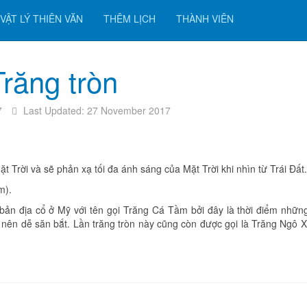
VẬT LÝ THIÊN VĂN
THÊM LỊCH
THÀNH VIÊN
răng tròn
7
Last Updated: 27 November 2017
Mặt Trời và sẽ phản xạ tối đa ánh sáng của Mặt Trời khi nhìn từ Trái Đất.
m).
 bản địa cổ ở Mỹ với tên gọi Trăng Cá Tầm bởi đây là thời điểm nhữn
 nên dễ săn bắt. Lần trăng tròn này cũng còn được gọi là Trăng Ngô 