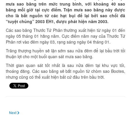
mưa sao băng trên mức trung bình, với khoảng 40 sao
băng mỗi giờ tại cực điểm. Trận mưa sao băng này được
cho là bắt nguồn từ các hạt bụi để lại bởi sao chổi đã
“tuyệt chủng” 2003 EH1, được phát hiện năm 2003.
Các sao băng Thước Tứ Phân thường xuất hiện từ ngày 01 đến
ngày 05 tháng 01 hằng năm. Cực điểm năm nay của Thước Tứ
Phân rơi vào đêm ngày 03, rạng sáng ngày 04 tháng 01.
Trăng thượng huyền sẽ lặn sớm sau nửa đêm để lại bầu trời tối
thuận lợi cho một buổi quan sát mưa sao băng.
Thời gian quan sát tốt nhất là sau nửa đêm tại khu vực tối,
thoáng đãng. Các sao băng sẽ bắt nguồn từ chòm sao Bootes,
nhưng cũng có thể xuất hiện bất cứ đâu trên bầu trời.
Next article: Đêm 10, rạng sáng 11 tháng 01: Nguyệt thực nửa tối
Next