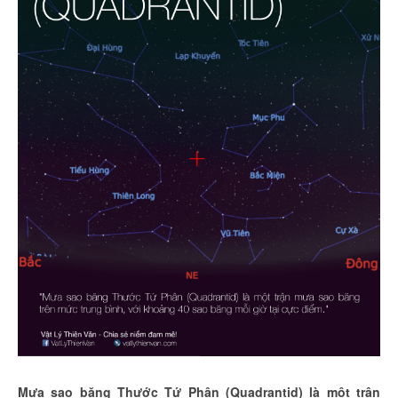
Mưa sao băng Thước Tứ Phân (Quadrantid) là một trận