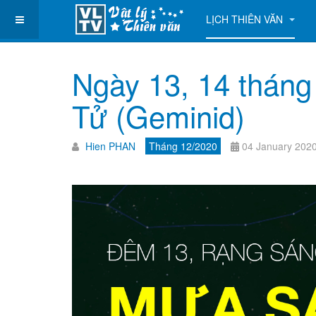
LỊCH THIÊN VĂN
Ngày 13, 14 thán
Tử (Geminid)
Hien PHAN
Tháng 12/2020
04 January 202