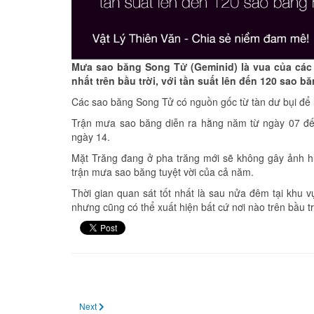
Mưa sao băng Song Tử (Geminid) là vua của các 
nhất trên bầu trời, với tần suất lên đến 120 sao b
Các sao băng Song Tử có nguồn gốc từ tàn dư bụi để l
Trận mưa sao băng diễn ra hằng năm từ ngày 07 đế
ngày 14.
Mặt Trăng đang ở pha trăng mới sẽ không gây ảnh h
trận mưa sao băng tuyệt vời của cả năm.
Thời gian quan sát tốt nhất là sau nửa đêm tại khu 
nhưng cũng có thể xuất hiện bất cứ nơi nào trên bầu tr
Next article: Ngày 14 tháng 12: Trăng mới
Next