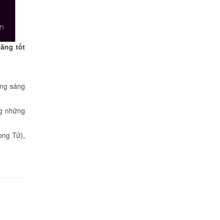
ăng tốt
ạng sáng
ng những
ong Tử),