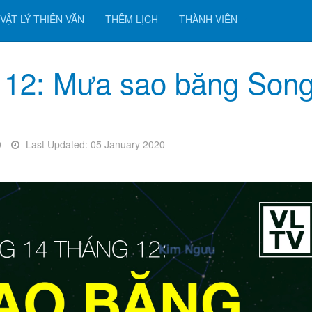
VẬT LÝ THIÊN VĂN
THÊM LỊCH
THÀNH VIÊN
g 12: Mưa sao băng Son
0
Last Updated: 05 January 2020