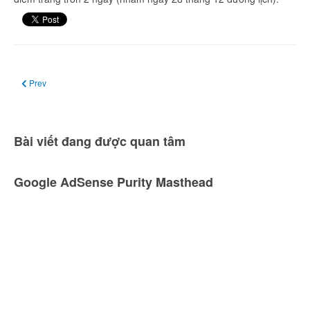
Previous article: Ngày 22, 23 tháng 12: Mưa sao băng Tiểu Hùng (Ursid)
Prev
Bài viết đang được quan tâm
Google AdSense Purity Masthead