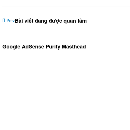
Bài viết đang được quan tâm
Previous article: Tối 08/12: Giao hội của Sao Thổ với Mặt Trăng
Prev
Google AdSense Purity Masthead