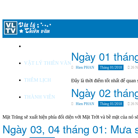
LỊCH THIÊN VĂN
Ngày 01 tháng 
VẬT LÝ THIÊN VĂN
Hien PHAN
Tháng 01/2018
26 N
THÊM LỊCH
Đây là thời điểm tốt nhất để quan 
Ngày 02 tháng
THÀNH VIÊN
Hien PHAN
Tháng 01/2018
26 N
Mặt Trăng sẽ xuất hiện phía đối diện với Mặt Trời và bề mặt của nó sẽ
Ngày 03, 04 tháng 01: Mưa 