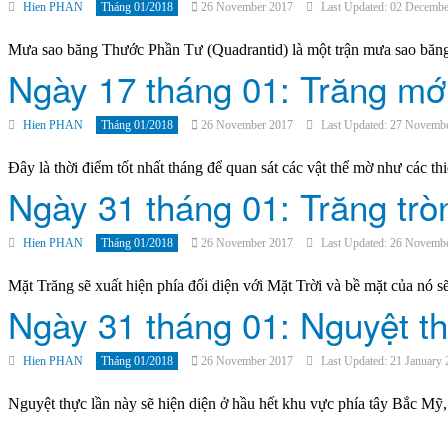
Hien PHAN
Tháng 01/2018
26 November 2017
Last Updated: 02 Decemb
Mưa sao băng Thước Phần Tư (Quadrantid) là một trận mưa sao băng 
Ngày 17 tháng 01: Trăng mớ
Hien PHAN
Tháng 01/2018
26 November 2017
Last Updated: 27 Novemb
Đây là thời điểm tốt nhất tháng để quan sát các vật thể mờ như các th
Ngày 31 tháng 01: Trăng tròn
Hien PHAN
Tháng 01/2018
26 November 2017
Last Updated: 26 Novemb
Mặt Trăng sẽ xuất hiện phía đối diện với Mặt Trời và bề mặt của nó sẽ
Ngày 31 tháng 01: Nguyệt t
Hien PHAN
Tháng 01/2018
26 November 2017
Last Updated: 21 January
Nguyệt thực lần này sẽ hiện diện ở hầu hết khu vực phía tây Bắc M