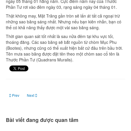
ngày 05 tháng 01 hằng năm. Cực điểm năm nay của Thước
Phần Tư rơi vào đêm ngày 03, rạng sáng ngày 04 tháng 01.
Thật không may, Mặt Trăng gần tròn sẽ lấn át tất cả ngoại trừ
những sao băng sáng nhất. Nhưng nếu bạn kiên nhẫn, bạn có
thể có khả năng thấy được một vài sao băng sáng.
Thời gian quan sát tốt nhất là sau nửa đêm tại khu vực tối,
thoáng đãng. Các sao băng sẽ bắt nguồn từ chòm Mục Phu
(Bootes), nhưng cũng có thể xuất hiện bất cứ đâu trên bầu trời.
Tên mưa sao băng được đặt tên theo một chòm sao cổ tên là
Thước Phần Tư (Quadrans Muralis).
Previous article: Ngày 02 tháng 01: Trăng tròn, siêu trăng
Next article: Ngày 17 tháng 01: Trăng mới
Prev
Next
Bài viết đang được quan tâm