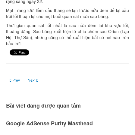
rạng sáng ngày 22.
Mặt Trăng lưỡi liềm đầu tháng sẽ lặn trước nửa đêm để lại bầu
trời tối thuận lợi cho một buổi quan sát mưa sao băng.
Thời gian quan sát tốt nhất là sau nửa đêm tại khu vực tối,
thoáng đãng. Sao băng xuất hiện từ phía chòm sao Orion (Lạp
Hộ, Thợ Săn), nhưng cũng có thể xuất hiện bất cứ nơi nào trên
bầu trời.
Previous article: Ngày 17 tháng 10: Trăng mới
Next article: Ngày 31 tháng 10: Trăng tròn, trăng xanh
Prev
Next
Bài viết đang được quan tâm
Google AdSense Purity Masthead