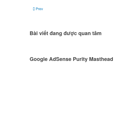
Previous article: Ngày 21, 22 tháng 10: Mưa sao băng Lạp Hộ 
Prev
Bài viết đang được quan tâm
Google AdSense Purity Masthead