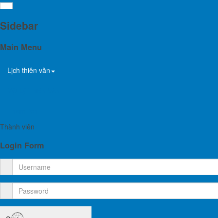
Ngày 13 tháng 10: Sao Hỏa
Sidebar
Main Menu
Details
Hien PHAN
Tháng 10/2020
Lịch thiên văn
05 January 2020
Last Updated: 07 January 2020
Vật Lý Thiên Văn
Thêm lịch
Hành tinh có màu hoen đỏ này sẽ tiến đến vị trí gần 
Trái Đất. Sao Hỏa sẽ sáng hơn bất kỳ thời gian nào tr
Thành viên
Đây là thời gian tốt nhất để quan sát, chụp ảnh Sao 
Login Form
một số chi tiết màu tối trên bề mặt màu đỏ cam của hà
Khi một hành tinh có quỹ đạo bên ngoài quỹ đạo Trái Đấ
đó đang tiến đến vị trí đối diện với Mặt Trời thông qua 
Lúc này khoảng cách từ hành tinh đến Trái Đất là ngắ
Trái Đất, hành tinh đó sẽ sáng hơn và kích thước biểu 