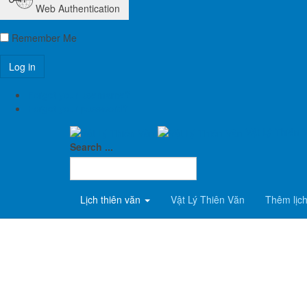
Web Authentication
Remember Me
Previous article: Ngày 08 tháng 10: Mưa sao băng Thiên Lon
Forgot your username?
Bài viết đang được quan tâm
Forgot your password?
Google AdSense Purity Masthead
Vật Lý Thiên 
Search ...
Lịch thiên văn
Vật Lý Thiên Văn
Thêm lịc