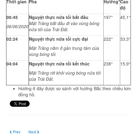
Thời gian
Pha
Hướng*
Cao
độ
00:45
Nguyệt thực nửa tối bắt đầu
197°
45,1°
Mặt Trăng bắt đầu đi vào vùng bóng
06/06/2020
nửa tối của Trái Đất.
02:24
Nguyệt thực nửa tối cực đại
222°
33,3°
Mặt Trăng nằm ở gần trung tâm của
vùng bóng tối.
04:04
Nguyệt thực nửa tối kết thúc
238°
15,9°
Mặt Trăng rời khỏi vùng bóng nửa tối
của Trái Đất.
Hướng ở đây được so sánh với hướng Bắc theo chiều kim
đồng hồ.
Previous article: Ngày 04 tháng 6: Sao Thủy ở vị trí ly giác cực đại phía đông
Next article: Ngày 06 tháng 6: Trăng tròn
Prev
Next