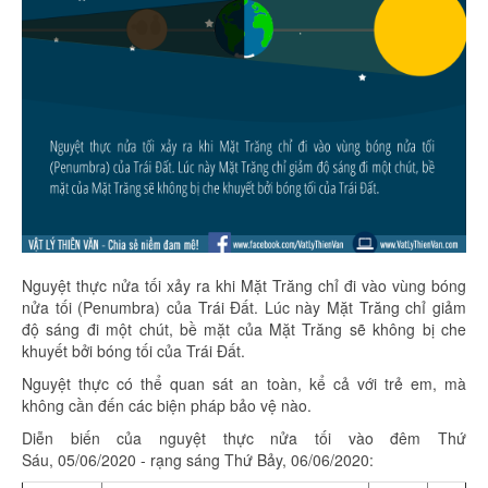
Nguyệt thực nửa tối xảy ra khi Mặt Trăng chỉ đi vào vùng bóng
nửa tối (Penumbra) của Trái Đất. Lúc này Mặt Trăng chỉ giảm
độ sáng đi một chút, bề mặt của Mặt Trăng sẽ không bị che
khuyết bởi bóng tối của Trái Đất.
Nguyệt thực có thể quan sát an toàn, kể cả với trẻ em, mà
không cần đến các biện pháp bảo vệ nào.
Diễn biến của nguyệt thực nửa tối
vào đêm Thứ
Sáu,
05/06/2020 - rạng sáng Thứ Bảy, 06/06/2020: