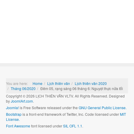
You are here:
Home
Lịch thiên văn
Lịch thiên văn 2020
Tháng 06/2020
Đêm 05, rạng sáng 06 tháng 6: Nguyệt thực nửa tối
Copyright © 2026 LỊCH THIÊN VĂN VLTV. All Rights Reserved. Designed
by
JoomlArt.com
.
Joomla!
is Free Software released under the
GNU General Public License.
Bootstrap
is a front-end framework of Twitter, Inc. Code licensed under
MIT
License.
Font Awesome
font licensed under
SIL OFL 1.1
.