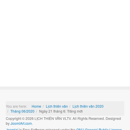
You are here:
Home
Lịch thiên văn
Lịch thiên văn 2020
Tháng 06/2020
Ngày 21 tháng 6: Trăng mới
Copyright © 2026 LỊCH THIÊN VĂN VLTV. All Rights Reserved. Designed
by
JoomlArt.com
.
Joomla!
is Free Software released under the
GNU General Public License.