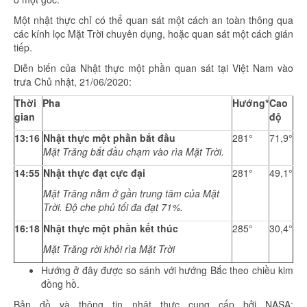
Một nhật thực chỉ có thể quan sát một cách an toàn thông qua
các kính lọc Mặt Trời chuyên dụng, hoặc quan sát một cách gián
tiếp.
Diễn biến của Nhật thực một phần quan sát tại Việt Nam vào
trưa
Chủ nhật, 21/06/2020:
Thời
Pha
Hướng*
Cao
gian
độ
13:16
Nhật thực một phần bắt đầu
281°
71,9°
Mặt Trăng bắt đầu chạm vào rìa Mặt Trời.
14:55
Nhật thực đạt cực đại
281°
49,1°
Mặt Trăng nằm ở gần trung tâm của Mặt
Trời. Độ che phủ tối đa đạt 71%.
16:18
Nhật thực một phần kết thúc
285°
30,4°
Mặt Trăng rời khỏi rìa Mặt Trời
Hướng ở đây được so sánh với hướng Bắc theo chiều kim
đồng hồ.
Bản đồ và thông tin nhật thực cung cấp bởi NASA: