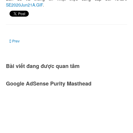
SE2020Jun21A.GIF
.
Previous article: Ngày 21 tháng 6: Trăng mới
Prev
Bài viết đang được quan tâm
Google AdSense Purity Masthead