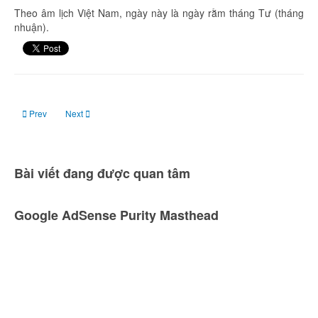
Theo âm lịch Việt Nam, ngày này là ngày rằm tháng Tư (tháng
nhuận).
Previous article: Đêm 05, rạng sáng 06 tháng 6: Nguyệt thực nửa tối
Next article: Ngày 21 tháng 6: Hạ chí ở bán cầu bắc
Prev
Next
Bài viết đang được quan tâm
Google AdSense Purity Masthead