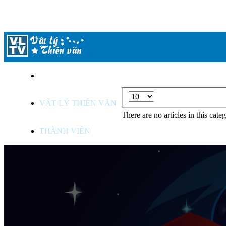
TỪ ĐIỂN ANH - VIỆT
Display
VẬT LÝ THIÊN VĂN
#
There are no articles in this cate
THÀNH VIÊN