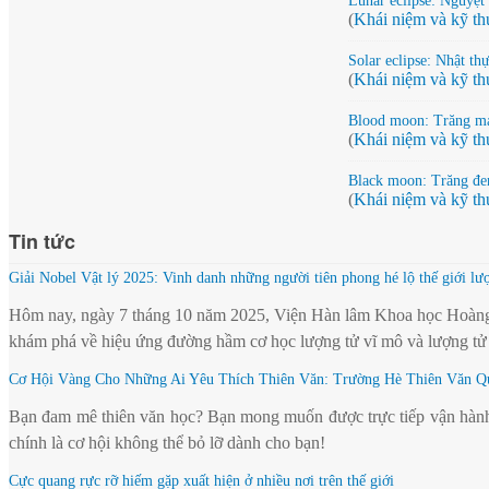
Lunar eclipse: Nguyệt
(
Khái niệm và kỹ th
Solar eclipse: Nhật th
(
Khái niệm và kỹ th
Blood moon: Trăng m
(
Khái niệm và kỹ th
Black moon: Trăng đe
(
Khái niệm và kỹ th
Tin tức
Giải Nobel Vật lý 2025: Vinh danh những người tiên phong hé lộ thế giới lư
Hôm nay, ngày 7 tháng 10 năm 2025, Viện Hàn lâm Khoa học Hoàng g
khám phá về hiệu ứng đường hầm cơ học lượng tử vĩ mô và lượng tử
Cơ Hội Vàng Cho Những Ai Yêu Thích Thiên Văn: Trường Hè Thiên Văn Q
Bạn đam mê thiên văn học? Bạn mong muốn được trực tiếp vận hành k
chính là cơ hội không thể bỏ lỡ dành cho bạn!
Cực quang rực rỡ hiếm gặp xuất hiện ở nhiều nơi trên thế giới