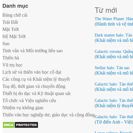
Danh mục
Từ mới
Bảng chữ cái
The Water Planet: Hà
Trái Đất
(
Hành tinh và vệ tin
Mặt Trời
Dark matter halo: Tán 
Hệ Mặt Trời
(
Khái niệm và mô hì
Sao
Tinh vân và Môi trường liên sao
Galactic corona: Quần
(
Khái niệm và mô hì
Thiên hà
Vũ trụ học
Stellar halo: Tán sao
Lịch sử và thiên văn học cổ đại
(
Khái niệm và mô hì
Các công cụ và Khái niệm lý thuyết
Galactic halo: Tán thi
Toạ độ, thời gian và chuyển động
(
Khái niệm và mô hì
Thiết bị đo đạc và Kỹ thuật quan sát
Tổ chức và Viện nghiên cứu
Galactic halo: Tán thi
(
Khái niệm lý thuyế
Nhiệm vụ không gian
Thiên văn học nghiệp dư, giáo dục và cộng đồng
Galactic halo: Tán thi
(
Từ điển Anh - Việt