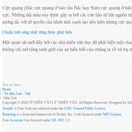
Cực quang (Bắc cực quang ở bán cầu Bắc hay Nam cực quang ở bán cầ
cực. Những dải màu này được gây ra bởi các cơn bão từ bắt nguồn từ h
tương tác với từ quyển của hành tinh xanh tạo nên hiện tượng cực qua
Chuẩn tinh sáng nhất từng được phát hiện
Một quan sát mới đây bởi các nhà thiên văn học đã phát hiện một ch
không chỉ mở rộng ranh giới của sự hiểu biết của chúng ta về vũ trụ m
You are here:
Home
Từ điển Anh - Việt
Mặt Trời
Copyright © 2026 TỪ ĐIỂN VẬT LÝ THIÊN VĂN. All Rights Reserved. Designed by
Jo
Joomla!
is Free Software released under the
GNU General Public License.
Bootstrap
is a front-end framework of Twitter, Inc. Code licensed under
MIT License.
Font Awesome
font licensed under
SIL OFL 1.1
.