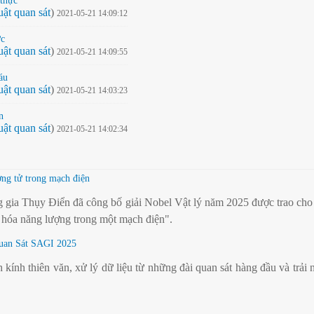
 thực
uật quan sát
)
2021-05-21 14:09:12
ực
uật quan sát
)
2021-05-21 14:09:55
áu
uật quan sát
)
2021-05-21 14:03:23
n
uật quan sát
)
2021-05-21 14:02:34
ợng tử trong mạch điện
ia Thụy Điển đã công bố giải Nobel Vật lý năm 2025 được trao cho b
 hóa năng lượng trong một mạch điện".
uan Sát SAGI 2025
ính thiên văn, xử lý dữ liệu từ những đài quan sát hàng đầu và trải