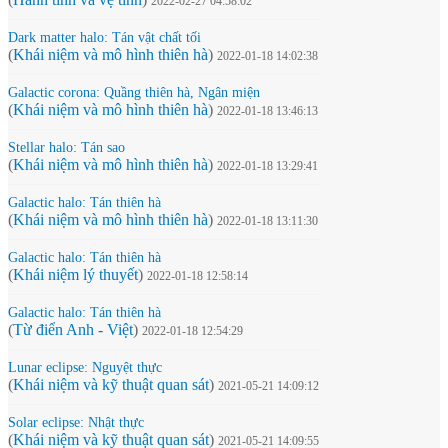
2022-02-27 04:58:02
Dark matter halo: Tán vật chất tối
(
Khái niệm và mô hình thiên hà
)
2022-01-18 14:02:38
Galactic corona: Quầng thiên hà, Ngân miện
(
Khái niệm và mô hình thiên hà
)
2022-01-18 13:46:13
Stellar halo: Tán sao
(
Khái niệm và mô hình thiên hà
)
2022-01-18 13:29:41
Galactic halo: Tán thiên hà
(
Khái niệm và mô hình thiên hà
)
2022-01-18 13:11:30
Galactic halo: Tán thiên hà
(
Khái niệm lý thuyết
)
2022-01-18 12:58:14
Galactic halo: Tán thiên hà
(
Từ điển Anh - Việt
)
2022-01-18 12:54:29
Lunar eclipse: Nguyệt thực
(
Khái niệm và kỹ thuật quan sát
)
2021-05-21 14:09:12
Solar eclipse: Nhật thực
(
Khái niệm và kỹ thuật quan sát
)
2021-05-21 14:09:55