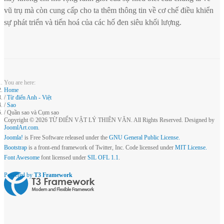
vũ trụ mà còn cung cấp cho ta thêm thông tin về cơ chế điều khiển
sự phát triển và tiến hoá của các hố đen siêu khối lượng.
You are here:
Home
Từ điển Anh - Việt
Sao
Quần sao và Cụm sao
Copyright © 2026 TỪ ĐIỂN VẬT LÝ THIÊN VĂN. All Rights Reserved. Designed by
JoomlArt.com
.
Joomla!
is Free Software released under the
GNU General Public License.
Bootstrap
is a front-end framework of Twitter, Inc. Code licensed under
MIT License.
Font Awesome
font licensed under
SIL OFL 1.1
.
Powered by
T3 Framework