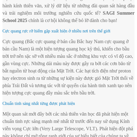
hành kính thiên văn, xử lý dữ liệu từ những đài quan sát hàng đầu
và trải nghiệm môi trường nghiên cứu quốc tế?
SAGI Summer
School 2025
chính là cơ hội không thể bỏ lỡ dành cho bạn!
Cực quang rực rỡ hiếm gặp xuất hiện ở nhiều nơi trên thế giới
Cực quang (Bắc cực quang ở bán cầu Bắc hay Nam cực quang ở
bán cầu Nam) là một hiện tượng quang học kỳ thú, khiến cho bầu
trời trở nên sặc sỡ với nhiều màu sắc ở những khu vực có vĩ độ cao,
gần vùng cực. Những dải màu này được gây ra bởi các cơn bão từ
bắt nguồn từ hoạt động của Mặt Trời. Các hạt tích điện như proton
hay electron sinh ra từ những sự kiện này được gió Mặt Trời thổi về
phía Trái Đất và tương tác với từ quyển của hành tinh xanh tạo nên
hiện tượng cực quang đầy màu sắc trên bầu trời.
Chuẩn tinh sáng nhất từng được phát hiện
Một quan sát mới đây bởi các nhà thiên văn học đã phát hiện một
chuẩn tinh rực sáng mạnh mẽ nhất từ trước đến nay sử dụng Kính
viễn vọng Cực lớn (Very Large Telescope, VLT). Phát hiện đột phá
này không chỉ mở rộng ranh giới của sự hiểu biết của chúng ta về