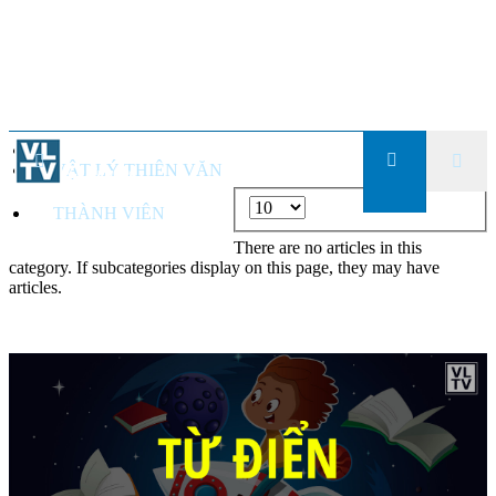
TỪ ĐIỂN ANH - VIỆT
VẬT LÝ THIÊN VĂN
Display
THÀNH VIÊN
#
There are no articles in this
category. If subcategories display on this page, they may have
articles.