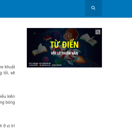
he khuất
 tối, sẽ
iểu kiến
ùng bóng
ở vị trí