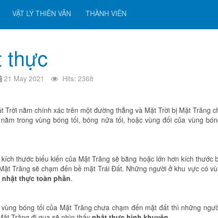
VẬT LÝ THIÊN VĂN
THÀNH VIÊN
t thực
21 May 2021
Hits: 2368
ặt Trời nằm chính xác trên một đường thẳng và Mặt Trời bị Mặt Trăng c
nằm trong vùng bóng tối, bóng nửa tối, hoặc vùng đối của vùng bóng
 kích thước biểu kiến của Mặt Trăng sẽ bằng hoặc lớn hơn kích thước b
 Mặt Trăng sẽ chạm đến bề mặt Trái Đất. Những người ở khu vực có v
y
nhật thực toàn phần
.
 vùng bóng tối của Mặt Trăng chưa chạm đến mặt đất thì những người 
Mặt Trăng đi qua sẽ nhìn thấy
nhật thực hình khuyên
.