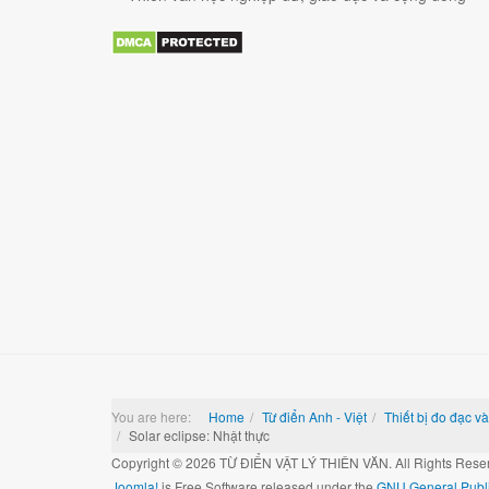
You are here:
Home
Từ điển Anh - Việt
Thiết bị đo đạc và
Solar eclipse: Nhật thực
Copyright © 2026 TỪ ĐIỂN VẬT LÝ THIÊN VĂN. All Rights Rese
Joomla!
is Free Software released under the
GNU General Publi