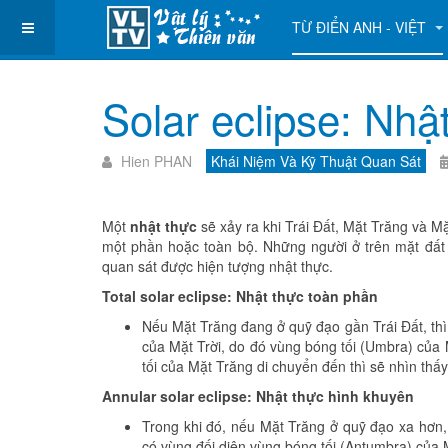
TỪ ĐIỂN ANH - VIỆT
Solar eclipse: Nhậ
Hien PHAN
Khái Niệm Và Kỹ Thuật Quan Sát
Một
nhật thực
sẽ xảy ra khi Trái Đất, Mặt Trăng và M
một phần hoặc toàn bộ. Những người ở trên mặt đất 
quan sát được hiện tượng nhật thực.
Total solar eclipse: Nhật thực toàn phần
Nếu Mặt Trăng đang ở quỹ đạo gần Trái Đất, thì
của Mặt Trời, do đó vùng bóng tối (Umbra) của
tối của Mặt Trăng di chuyển đến thì sẽ nhìn thấ
Annular solar eclipse: Nhật thực hình khuyên
Trong khi đó, nếu Mặt Trăng ở quỹ đạo xa hơn,
có vùng đối diện vùng bóng tối (Antumbra) của 