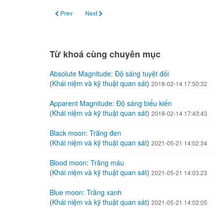
Previous article: Lunar eclipse: Nguyệt thực
Next article: Blood moon: Trăng máu
Prev
Next
Từ khoá cùng chuyên mục
Absolute Magnitude: Độ sáng tuyệt đối
(
Khái niệm và kỹ thuật quan sát
)
2018-02-14 17:50:32
Apparent Magnitude: Độ sáng biểu kiến
(
Khái niệm và kỹ thuật quan sát
)
2018-02-14 17:43:43
Black moon: Trăng đen
(
Khái niệm và kỹ thuật quan sát
)
2021-05-21 14:02:34
Blood moon: Trăng máu
(
Khái niệm và kỹ thuật quan sát
)
2021-05-21 14:03:23
Blue moon: Trăng xanh
(
Khái niệm và kỹ thuật quan sát
)
2021-05-21 14:02:05