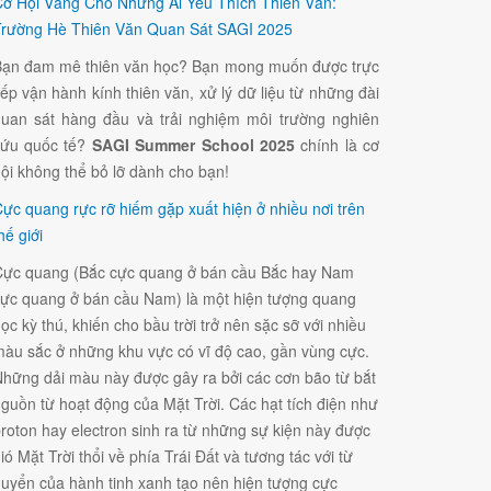
ơ Hội Vàng Cho Những Ai Yêu Thích Thiên Văn:
rường Hè Thiên Văn Quan Sát SAGI 2025
ạn đam mê thiên văn học? Bạn mong muốn được trực
iếp vận hành kính thiên văn, xử lý dữ liệu từ những đài
uan sát hàng đầu và trải nghiệm môi trường nghiên
cứu quốc tế?
SAGI Summer School 2025
chính là cơ
ội không thể bỏ lỡ dành cho bạn!
ực quang rực rỡ hiếm gặp xuất hiện ở nhiều nơi trên
hế giới
ực quang (Bắc cực quang ở bán cầu Bắc hay Nam
ực quang ở bán cầu Nam) là một hiện tượng quang
ọc kỳ thú, khiến cho bầu trời trở nên sặc sỡ với nhiều
àu sắc ở những khu vực có vĩ độ cao, gần vùng cực.
hững dải màu này được gây ra bởi các cơn bão từ bắt
guồn từ hoạt động của Mặt Trời. Các hạt tích điện như
roton hay electron sinh ra từ những sự kiện này được
ió Mặt Trời thổi về phía Trái Đất và tương tác với từ
uyển của hành tinh xanh tạo nên hiện tượng cực