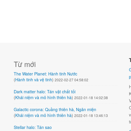
Từ mới
G
The Water Planet: Hành tinh Nước
p
(
Hành tinh và vệ tinh
)
2022-02-27 04:58:02
Dark matter halo: Tán vật chất tối
K
(
Khái niệm và mô hình thiên hà
)
2022-01-18 14:02:38
V
C
Galactic corona: Quầng thiên hà, Ngân miện
v
(
Khái niệm và mô hình thiên hà
)
2022-01-18 13:46:13
t
Stellar halo: Tán sao