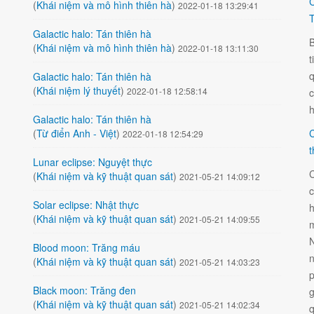
C
(
Khái niệm và mô hình thiên hà
)
2022-01-18 13:29:41
T
Galactic halo: Tán thiên hà
B
(
Khái niệm và mô hình thiên hà
)
2022-01-18 13:11:30
t
q
Galactic halo: Tán thiên hà
(
Khái niệm lý thuyết
)
2022-01-18 12:58:14
h
Galactic halo: Tán thiên hà
(
Từ điển Anh - Việt
)
C
2022-01-18 12:54:29
t
Lunar eclipse: Nguyệt thực
C
(
Khái niệm và kỹ thuật quan sát
)
2021-05-21 14:09:12
c
Solar eclipse: Nhật thực
h
(
Khái niệm và kỹ thuật quan sát
)
2021-05-21 14:09:55
m
N
Blood moon: Trăng máu
n
(
Khái niệm và kỹ thuật quan sát
)
2021-05-21 14:03:23
p
Black moon: Trăng đen
g
(
Khái niệm và kỹ thuật quan sát
)
2021-05-21 14:02:34
q