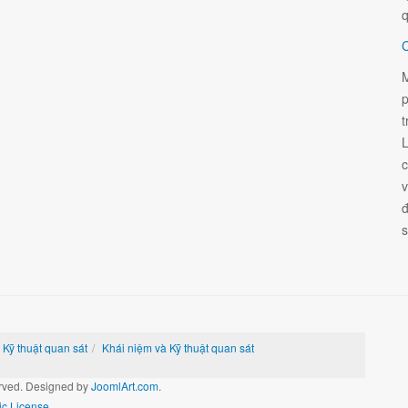
q
C
M
p
t
L
c
v
đ
s
 Kỹ thuật quan sát
Khái niệm và Kỹ thuật quan sát
rved. Designed by
JoomlArt.com
.
c License.