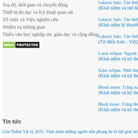
Galactic halo: Tán thi
Toạ độ, thời gian và chuyển động
(
Khái niệm và mô hì
Thiết bị đo đạc và Kỹ thuật quan sát
Tổ chức và Viện nghiên cứu
Galactic halo: Tán thi
(
Khái niệm lý thuyế
Nhiệm vụ không gian
Thiên văn học nghiệp dư, giáo dục và cộng đồng
Galactic halo: Tán thi
(
Từ điển Anh - Việt
Lunar eclipse: Nguyệt
(
Khái niệm và kỹ th
Solar eclipse: Nhật th
(
Khái niệm và kỹ th
Blood moon: Trăng m
(
Khái niệm và kỹ th
Black moon: Trăng đe
(
Khái niệm và kỹ th
Tin tức
Giải Nobel Vật lý 2025: Vinh danh những người tiên phong hé lộ thế giới lư