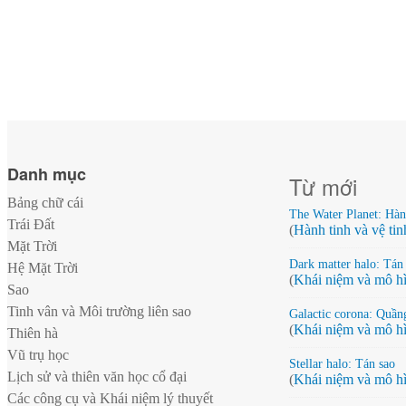
Danh mục
Từ mới
Bảng chữ cái
The Water Planet: Hà
Trái Đất
(
Hành tinh và vệ tin
Mặt Trời
Dark matter halo: Tán 
Hệ Mặt Trời
(
Khái niệm và mô hì
Sao
Tinh vân và Môi trường liên sao
Galactic corona: Quần
(
Khái niệm và mô hì
Thiên hà
Vũ trụ học
Stellar halo: Tán sao
Lịch sử và thiên văn học cổ đại
(
Khái niệm và mô hì
Các công cụ và Khái niệm lý thuyết