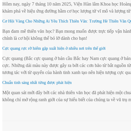
Hôm nay, ngày 7 tháng 10 năm 2025, Viện Hàn lâm Khoa học Hoàng g
khám phá về hiệu ứng đường hầm cơ học lượng tử vĩ mô và lượng tử
Cơ Hội Vàng Cho Những Ai Yêu Thích Thiên Văn: Trường Hè Thiên Văn Q
Bạn đam mê thiên văn học? Bạn mong muốn được trực tiếp vận hành k
chính là cơ hội không thể bỏ lỡ dành cho bạn!
Cực quang rực rỡ hiếm gặp xuất hiện ở nhiều nơi trên thế giới
Cực quang (Bắc cực quang ở bán cầu Bắc hay Nam cực quang ở bán cầ
cực. Những dải màu này được gây ra bởi các cơn bão từ bắt nguồn từ h
tương tác với từ quyển của hành tinh xanh tạo nên hiện tượng cực qua
Chuẩn tinh sáng nhất từng được phát hiện
Một quan sát mới đây bởi các nhà thiên văn học đã phát hiện một ch
không chỉ mở rộng ranh giới của sự hiểu biết của chúng ta về vũ trụ m