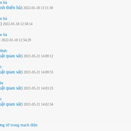
ên hà
nh thiên hà
)
2022-01-18 13:11:30
ên hà
t
)
2022-01-18 12:58:14
ên hà
)
2022-01-18 12:54:29
 thực
uật quan sát
)
2021-05-21 14:09:12
ực
uật quan sát
)
2021-05-21 14:09:55
áu
uật quan sát
)
2021-05-21 14:03:23
n
uật quan sát
)
2021-05-21 14:02:34
ợng tử trong mạch điện