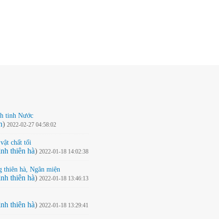
nh tinh Nước
h
)
2022-02-27 04:58:02
vật chất tối
nh thiên hà
)
2022-01-18 14:02:38
g thiên hà, Ngân miện
nh thiên hà
)
2022-01-18 13:46:13
nh thiên hà
)
2022-01-18 13:29:41