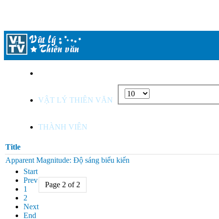
TỪ ĐIỂN ANH - VIỆT
Display
VẬT LÝ THIÊN VĂN
#
THÀNH VIÊN
Title
Apparent Magnitude: Độ sáng biểu kiến
Start
Prev
Page 2 of 2
1
2
Next
End