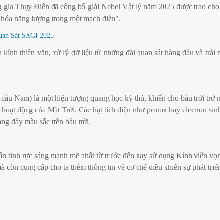
ia Thụy Điển đã công bố giải Nobel Vật lý năm 2025 được trao cho b
 hóa năng lượng trong một mạch điện".
uan Sát SAGI 2025
ính thiên văn, xử lý dữ liệu từ những đài quan sát hàng đầu và trải
u Nam) là một hiện tượng quang học kỳ thú, khiến cho bầu trời trở n
oạt động của Mặt Trời. Các hạt tích điện như proton hay electron sinh
ng đầy màu sắc trên bầu trời.
uẩn tinh rực sáng mạnh mẽ nhất từ trước đến nay sử dụng Kính viễn vọ
à còn cung cấp cho ta thêm thông tin về cơ chế điều khiển sự phát triể