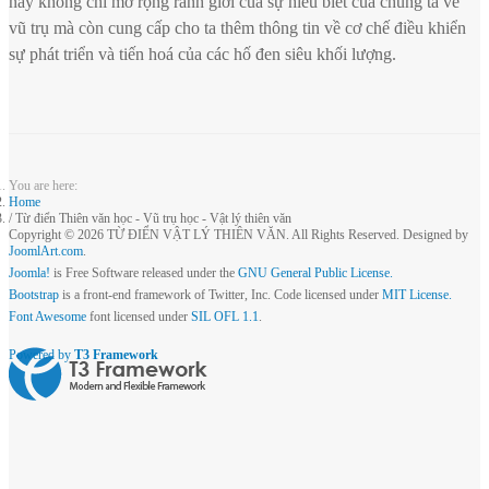
này không chỉ mở rộng ranh giới của sự hiểu biết của chúng ta về
vũ trụ mà còn cung cấp cho ta thêm thông tin về cơ chế điều khiển
sự phát triển và tiến hoá của các hố đen siêu khối lượng.
You are here:
Home
Từ điển Thiên văn học - Vũ trụ học - Vật lý thiên văn
Copyright © 2026 TỪ ĐIỂN VẬT LÝ THIÊN VĂN. All Rights Reserved. Designed by
JoomlArt.com
.
Joomla!
is Free Software released under the
GNU General Public License.
Bootstrap
is a front-end framework of Twitter, Inc. Code licensed under
MIT License.
Font Awesome
font licensed under
SIL OFL 1.1
.
Powered by
T3 Framework