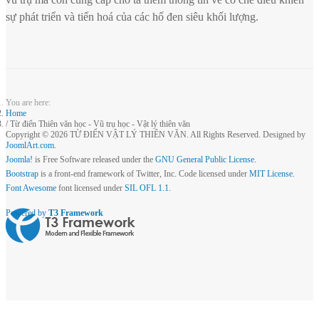
sự phát triển và tiến hoá của các hố đen siêu khối lượng.
You are here:
Home
Từ điển Thiên văn học - Vũ trụ học - Vật lý thiên văn
Copyright © 2026 TỪ ĐIỂN VẬT LÝ THIÊN VĂN. All Rights Reserved. Designed by
JoomlArt.com
.
Joomla!
is Free Software released under the
GNU General Public License.
Bootstrap
is a front-end framework of Twitter, Inc. Code licensed under
MIT License.
Font Awesome
font licensed under
SIL OFL 1.1
.
Powered by
T3 Framework