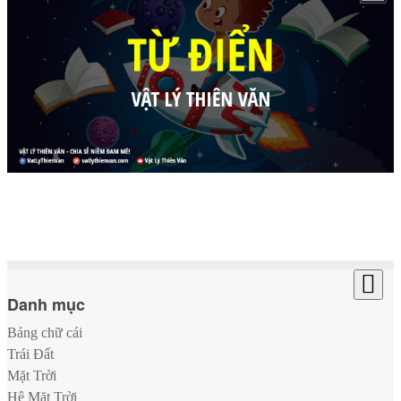
Danh mục
Bảng chữ cái
Trái Đất
Mặt Trời
Hệ Mặt Trời