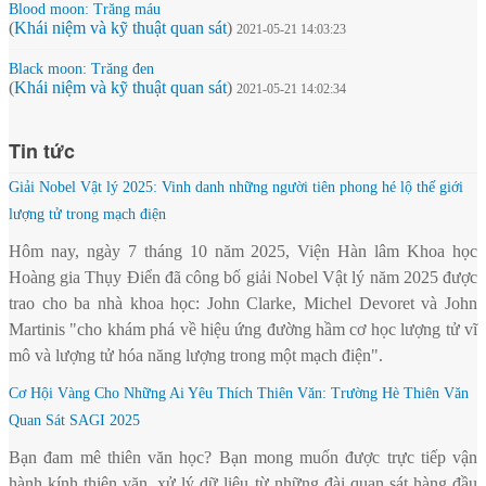
Blood moon: Trăng máu
(
Khái niệm và kỹ thuật quan sát
)
2021-05-21 14:03:23
Black moon: Trăng đen
(
Khái niệm và kỹ thuật quan sát
)
2021-05-21 14:02:34
Tin tức
Giải Nobel Vật lý 2025: Vinh danh những người tiên phong hé lộ thế giới
lượng tử trong mạch điện
Hôm nay, ngày 7 tháng 10 năm 2025, Viện Hàn lâm Khoa học
Hoàng gia Thụy Điển đã công bố giải Nobel Vật lý năm 2025 được
trao cho ba nhà khoa học: John Clarke, Michel Devoret và John
Martinis "cho khám phá về hiệu ứng đường hầm cơ học lượng tử vĩ
mô và lượng tử hóa năng lượng trong một mạch điện".
Cơ Hội Vàng Cho Những Ai Yêu Thích Thiên Văn: Trường Hè Thiên Văn
Quan Sát SAGI 2025
Bạn đam mê thiên văn học? Bạn mong muốn được trực tiếp vận
hành kính thiên văn, xử lý dữ liệu từ những đài quan sát hàng đầu