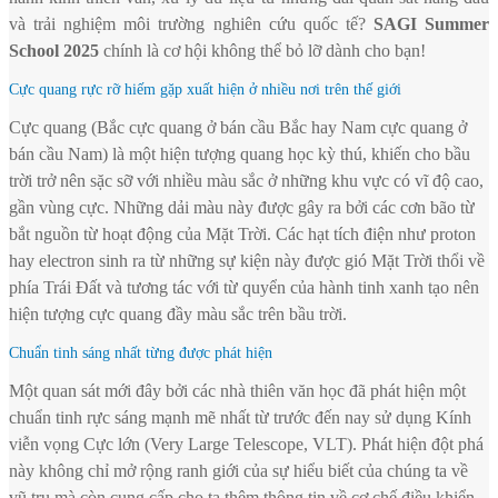
và trải nghiệm môi trường nghiên cứu quốc tế?
SAGI Summer
School 2025
chính là cơ hội không thể bỏ lỡ dành cho bạn!
Cực quang rực rỡ hiếm gặp xuất hiện ở nhiều nơi trên thế giới
Cực quang (Bắc cực quang ở bán cầu Bắc hay Nam cực quang ở
bán cầu Nam) là một hiện tượng quang học kỳ thú, khiến cho bầu
trời trở nên sặc sỡ với nhiều màu sắc ở những khu vực có vĩ độ cao,
gần vùng cực. Những dải màu này được gây ra bởi các cơn bão từ
bắt nguồn từ hoạt động của Mặt Trời. Các hạt tích điện như proton
hay electron sinh ra từ những sự kiện này được gió Mặt Trời thổi về
phía Trái Đất và tương tác với từ quyển của hành tinh xanh tạo nên
hiện tượng cực quang đầy màu sắc trên bầu trời.
Chuẩn tinh sáng nhất từng được phát hiện
Một quan sát mới đây bởi các nhà thiên văn học đã phát hiện một
chuẩn tinh rực sáng mạnh mẽ nhất từ trước đến nay sử dụng Kính
viễn vọng Cực lớn (Very Large Telescope, VLT). Phát hiện đột phá
này không chỉ mở rộng ranh giới của sự hiểu biết của chúng ta về
vũ trụ mà còn cung cấp cho ta thêm thông tin về cơ chế điều khiển