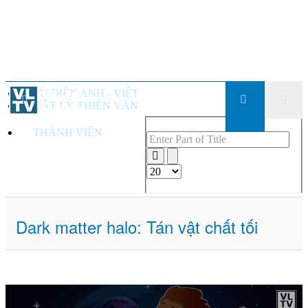
TỪ ĐIỂN ANH - VIỆT
VẬT LÝ THIÊN VĂN
THÀNH VIÊN
Enter Part of Title
Display #
Dark matter halo: Tán vật chất tối