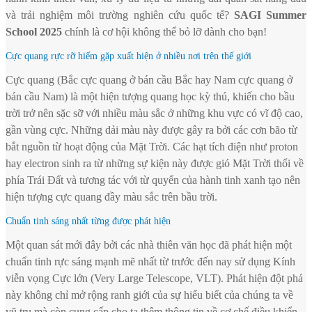
và trải nghiệm môi trường nghiên cứu quốc tế?
SAGI Summer
School 2025
chính là cơ hội không thể bỏ lỡ dành cho bạn!
Cực quang rực rỡ hiếm gặp xuất hiện ở nhiều nơi trên thế giới
Cực quang (Bắc cực quang ở bán cầu Bắc hay Nam cực quang ở
bán cầu Nam) là một hiện tượng quang học kỳ thú, khiến cho bầu
trời trở nên sặc sỡ với nhiều màu sắc ở những khu vực có vĩ độ cao,
gần vùng cực. Những dải màu này được gây ra bởi các cơn bão từ
bắt nguồn từ hoạt động của Mặt Trời. Các hạt tích điện như proton
hay electron sinh ra từ những sự kiện này được gió Mặt Trời thổi về
phía Trái Đất và tương tác với từ quyển của hành tinh xanh tạo nên
hiện tượng cực quang đầy màu sắc trên bầu trời.
Chuẩn tinh sáng nhất từng được phát hiện
Một quan sát mới đây bởi các nhà thiên văn học đã phát hiện một
chuẩn tinh rực sáng mạnh mẽ nhất từ trước đến nay sử dụng Kính
viễn vọng Cực lớn (Very Large Telescope, VLT). Phát hiện đột phá
này không chỉ mở rộng ranh giới của sự hiểu biết của chúng ta về
vũ trụ mà còn cung cấp cho ta thêm thông tin về cơ chế điều khiển