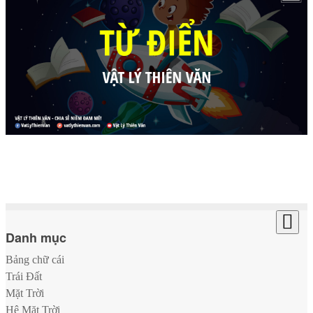
Danh mục
Bảng chữ cái
Trái Đất
Mặt Trời
Hệ Mặt Trời