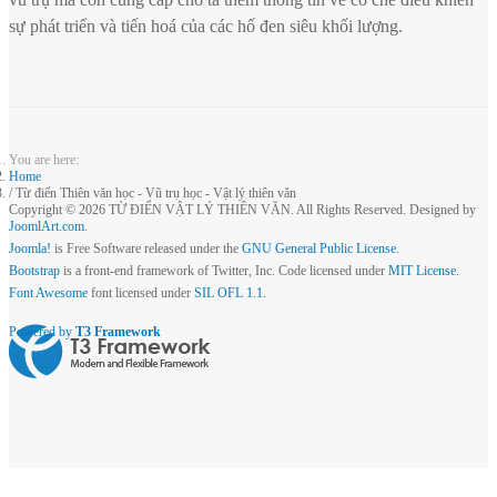
sự phát triển và tiến hoá của các hố đen siêu khối lượng.
You are here:
Home
Từ điển Thiên văn học - Vũ trụ học - Vật lý thiên văn
Copyright © 2026 TỪ ĐIỂN VẬT LÝ THIÊN VĂN. All Rights Reserved. Designed by
JoomlArt.com
.
Joomla!
is Free Software released under the
GNU General Public License.
Bootstrap
is a front-end framework of Twitter, Inc. Code licensed under
MIT License.
Font Awesome
font licensed under
SIL OFL 1.1
.
Powered by
T3 Framework