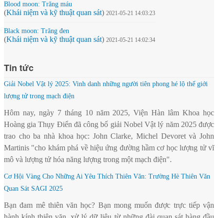
Blood moon: Trăng máu
(
Khái niệm và kỹ thuật quan sát
)
2021-05-21 14:03:23
Black moon: Trăng đen
(
Khái niệm và kỹ thuật quan sát
)
2021-05-21 14:02:34
Tin tức
Giải Nobel Vật lý 2025: Vinh danh những người tiên phong hé lộ thế giới
lượng tử trong mạch điện
Hôm nay, ngày 7 tháng 10 năm 2025, Viện Hàn lâm Khoa học
Hoàng gia Thụy Điển đã công bố giải Nobel Vật lý năm 2025 được
trao cho ba nhà khoa học: John Clarke, Michel Devoret và John
Martinis "cho khám phá về hiệu ứng đường hầm cơ học lượng tử vĩ
mô và lượng tử hóa năng lượng trong một mạch điện".
Cơ Hội Vàng Cho Những Ai Yêu Thích Thiên Văn: Trường Hè Thiên Văn
Quan Sát SAGI 2025
Bạn đam mê thiên văn học? Bạn mong muốn được trực tiếp vận
hành kính thiên văn, xử lý dữ liệu từ những đài quan sát hàng đầu