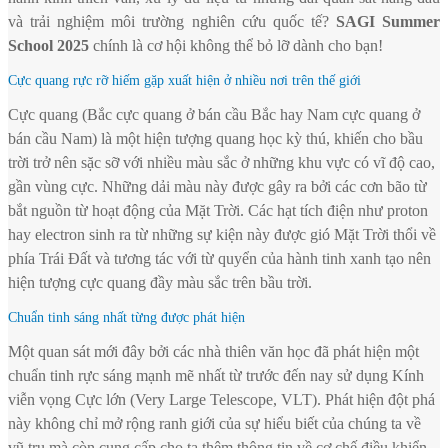
và trải nghiệm môi trường nghiên cứu quốc tế?
SAGI Summer
School 2025
chính là cơ hội không thể bỏ lỡ dành cho bạn!
Cực quang rực rỡ hiếm gặp xuất hiện ở nhiều nơi trên thế giới
Cực quang (Bắc cực quang ở bán cầu Bắc hay Nam cực quang ở
bán cầu Nam) là một hiện tượng quang học kỳ thú, khiến cho bầu
trời trở nên sặc sỡ với nhiều màu sắc ở những khu vực có vĩ độ cao,
gần vùng cực. Những dải màu này được gây ra bởi các cơn bão từ
bắt nguồn từ hoạt động của Mặt Trời. Các hạt tích điện như proton
hay electron sinh ra từ những sự kiện này được gió Mặt Trời thổi về
phía Trái Đất và tương tác với từ quyển của hành tinh xanh tạo nên
hiện tượng cực quang đầy màu sắc trên bầu trời.
Chuẩn tinh sáng nhất từng được phát hiện
Một quan sát mới đây bởi các nhà thiên văn học đã phát hiện một
chuẩn tinh rực sáng mạnh mẽ nhất từ trước đến nay sử dụng Kính
viễn vọng Cực lớn (Very Large Telescope, VLT). Phát hiện đột phá
này không chỉ mở rộng ranh giới của sự hiểu biết của chúng ta về
vũ trụ mà còn cung cấp cho ta thêm thông tin về cơ chế điều khiển