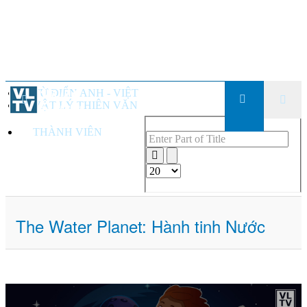
TỪ ĐIỂN ANH - VIỆT
VẬT LÝ THIÊN VĂN
THÀNH VIÊN
Enter Part of Title
Display #
The Water Planet: Hành tinh Nước