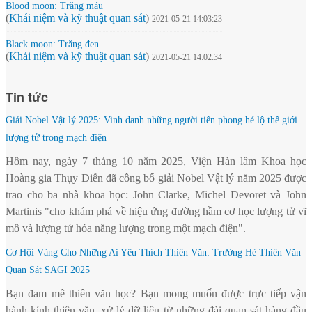
Blood moon: Trăng máu
(
Khái niệm và kỹ thuật quan sát
)
2021-05-21 14:03:23
Black moon: Trăng đen
(
Khái niệm và kỹ thuật quan sát
)
2021-05-21 14:02:34
Tin tức
Giải Nobel Vật lý 2025: Vinh danh những người tiên phong hé lộ thế giới
lượng tử trong mạch điện
Hôm nay, ngày 7 tháng 10 năm 2025, Viện Hàn lâm Khoa học
Hoàng gia Thụy Điển đã công bố giải Nobel Vật lý năm 2025 được
trao cho ba nhà khoa học: John Clarke, Michel Devoret và John
Martinis "cho khám phá về hiệu ứng đường hầm cơ học lượng tử vĩ
mô và lượng tử hóa năng lượng trong một mạch điện".
Cơ Hội Vàng Cho Những Ai Yêu Thích Thiên Văn: Trường Hè Thiên Văn
Quan Sát SAGI 2025
Bạn đam mê thiên văn học? Bạn mong muốn được trực tiếp vận
hành kính thiên văn, xử lý dữ liệu từ những đài quan sát hàng đầu