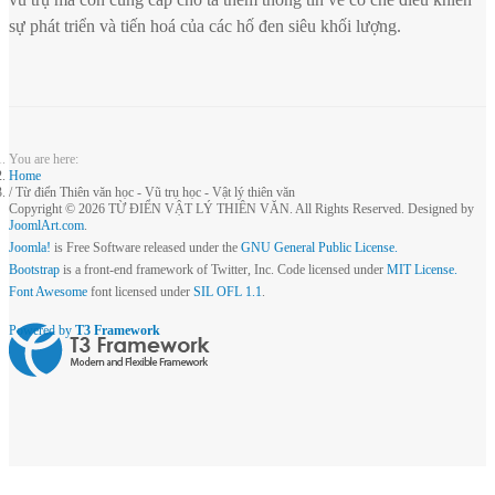
sự phát triển và tiến hoá của các hố đen siêu khối lượng.
You are here:
Home
Từ điển Thiên văn học - Vũ trụ học - Vật lý thiên văn
Copyright © 2026 TỪ ĐIỂN VẬT LÝ THIÊN VĂN. All Rights Reserved. Designed by
JoomlArt.com
.
Joomla!
is Free Software released under the
GNU General Public License.
Bootstrap
is a front-end framework of Twitter, Inc. Code licensed under
MIT License.
Font Awesome
font licensed under
SIL OFL 1.1
.
Powered by
T3 Framework