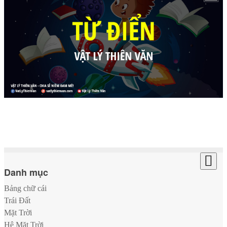
Danh mục
Bảng chữ cái
Trái Đất
Mặt Trời
Hệ Mặt Trời