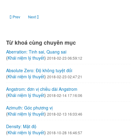
Previous article: Galactic halo: Tán thiên hà
Next article: Planck Length: Độ dài Planck
Prev
Next
Từ khoá cùng chuyên mục
Aberration: Tinh sai, Quang sai
(
Khái niệm lý thuyết
)
2018-02-23 06:59:12
Absolute Zero: Độ không tuyệt đối
(
Khái niệm lý thuyết
)
2018-02-23 02:47:21
Angstrom: đơn vị chiều dài Angstrom
(
Khái niệm lý thuyết
)
2018-02-14 17:16:06
Azimuth: Góc phương vị
(
Khái niệm lý thuyết
)
2018-02-13 16:03:46
Density: Mật độ
(
Khái niệm lý thuyết
)
2018-10-28 16:46:57