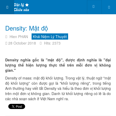
Density: Mật độ
Hien PHAN
Khái Niệm Lý Thuyết
28 October 2018
Hits: 2373
Density nghĩa gốc là "mật độ", được định nghĩa là "đại
lượng thể hiện lượng thực thể trên mỗi đơn vị không
gian."
Density of mass:
mật độ khối lượng. Trong vật lý, thuật ngữ "mật
độ khối lượng" còn được gọi là "khối lượng riêng", trong tiếng
Anh thường hay viết tắt Density và hiểu là theo đơn vị khối lượng
trên một đơn vị không gian. Danh từ khối lượng riêng có lẽ là do
các nhà soạn sách ở Việt Nam nghĩ ra.