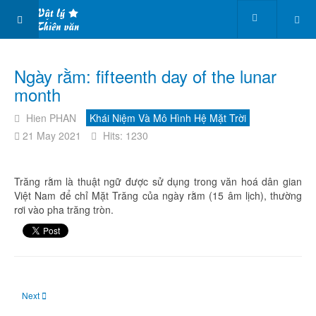
Ngày rằm: fifteenth day of the lunar
month
Hien PHAN
Khái Niệm Và Mô Hình Hệ Mặt Trời
21 May 2021
Hits: 1230
Trăng rằm là thuật ngữ được sử dụng trong văn hoá dân gian
Việt Nam để chỉ Mặt Trăng của ngày rằm (15 âm lịch), thường
rơi vào pha trăng tròn.
Next article: Moon phase: Pha Mặt Trăng
Next